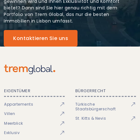
gewinnen wird und Ihnen Exklusivität und Komfort
bietet? Dann sind Sie hier genau richtig mit dem
Portfolio von Trem Global, das nur die besten
Immobilien in Lisbon umfasst.
Kontaktieren Sie uns
EIGENTÜMER
BÜRGERRECHT
Appartements
Türkische
Staatsbürgerschaft
Villen
St. Kitts & Nevis
Meerblick
Exklusiv