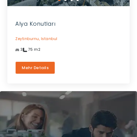
Alya Konutları
Zeytinburnu,
Istanbul
3
75
m2
Mehr Details