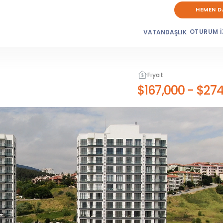
HEMEN D
OTURUM İ
VATANDAŞLIK
Fiyat
$167,000
-
$274