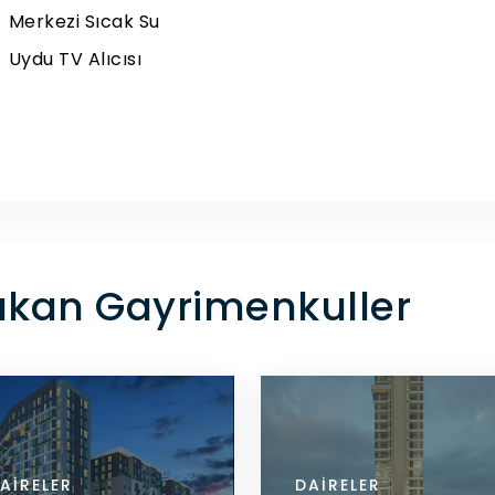
Merkezi Sıcak Su
Uydu TV Alıcısı
Çıkan Gayrimenkuller
RELER
AIRELER
DAIRELER
DAIRELER
DAIRELER
DETAYLARI GÖR
DETAYLARI GÖR