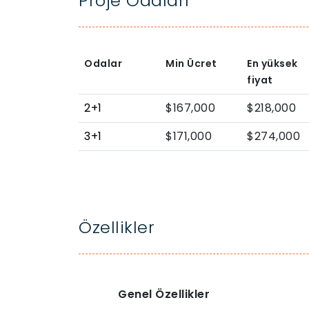
Proje Odaları
Odalar
Min Ücret
En yüksek
fiyat
2+1
$167,000
$218,000
3+1
$171,000
$274,000
Özellikler
Genel Özellikler