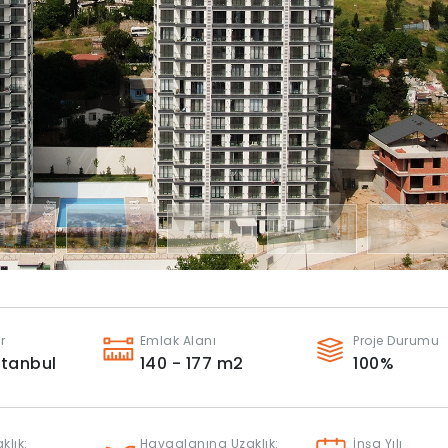
r
Emlak Alanı
Proje Durumu
stanbul
140 - 177
m2
100
%
klık:
Havaalanına Uzaklık:
İnşa Yılı