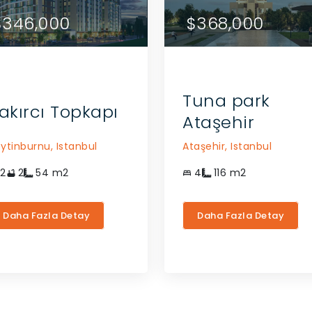
52,000
$346,000
$452,000
$346,000
$368,000
ACENTE ILE ILETIŞIME
ACENTE ILE ILETIŞIME
GEÇIN
GEÇIN
Tuna park
akırcı Topkapı
Ataşehir
ytinburnu,
Istanbul
Ataşehir,
Istanbul
2
2
54
m2
4
116
m2
Daha Fazla Detay
Daha Fazla Detay