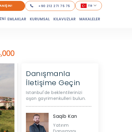
ANIŞIN!
TR
+90 212 271 75 75
ZNİ
EMLAKLAR
KURUMSAL
KILAVUZLAR
MAKALELER
,000
Danışmanla
İletişime Geçin
Istanbul'de beklentilerinizi
aşan gayrimenkulleri bulun.
Saqib Kan
Yatırım
Danışmanı