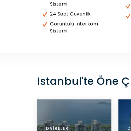
Sistemi
24 Saat Güvenlik
Görüntülü İnterkom
Sistemi
Istanbul'te Öne 
DAIRELER
DAI
D
ARI GÖR
DETAYLARI GÖR