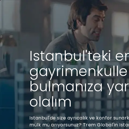
Istanbul'teki en
gayrimenkulle
bulmanıza ya
olalım
Istanbul'de size ayrıcalık ve konfor sunar
mülk mü arıyorsunuz? Trem Global'in Ista