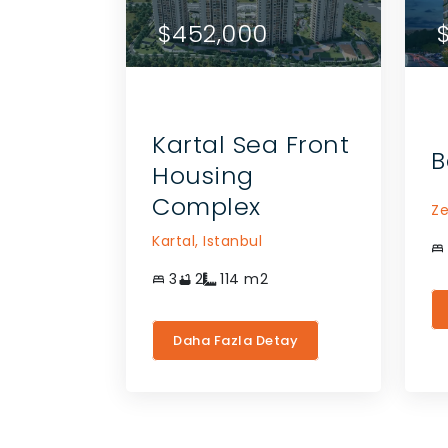
$452,000
$4
 ILETIŞIME
ACENTE ILE ILETIŞIME
ÇIN
GEÇIN
Kartal Sea Front
B
Housing
Complex
Ze
Kartal,
Istanbul
3
2
114
m2
Daha Fazla Detay