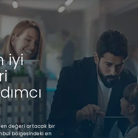
 iyi
ri
rdımcı
ken değeri artacak bir
nbul bölgesindeki en