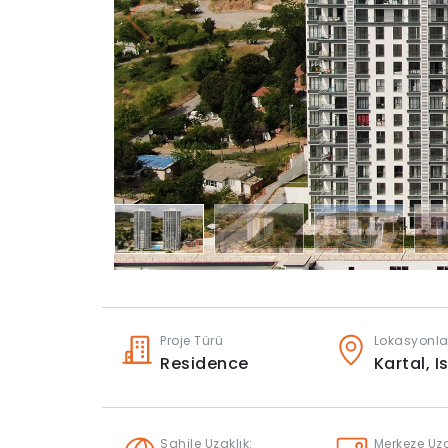
Proje Türü
Lokasyonla
Residence
Kartal,
I
Sahile Uzaklık:
Merkeze Uza