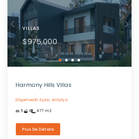
VILLAS
$975,000
Harmony Hills Villas
Döşemealtı İlçesi,
Antalya
5
4
477
m2
Plus De Détails