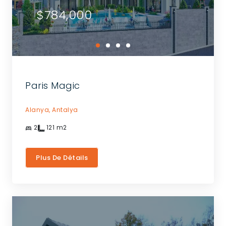
$784,000
Paris Magic
Alanya,
Antalya
2
121
m2
Plus De Détails