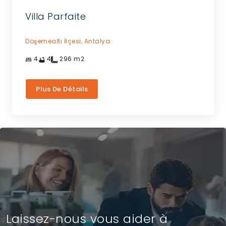
Villa Parfaite
Döşemealtı İlçesi,
Antalya
4
4
296
m2
Plus De Détails
Laissez-nous vous aider à