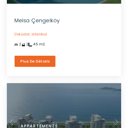
Melsa Çengelköy
Üsküdar,
Istanbul
2
2
45
m2
Plus De Détails
APPARTEMENTS