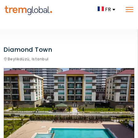
FR
Diamond Town
Beylikdüzü,
Istanbul