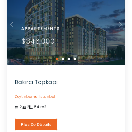
APPARTEMENTS
$346,000
Bakırcı Topkapı
Zeytinburnu,
Istanbul
2
2
54
m2
Plus De Détails