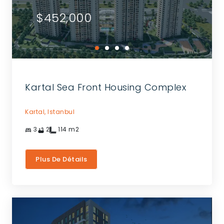
$452,000
Kartal Sea Front Housing Complex
Kartal,
Istanbul
3
2
114
m2
Plus De Détails