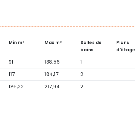
Min
m²
Max
m²
Salles de
Plans
bains
d'étag
91
138,56
1
117
184,17
2
186,22
217,94
2