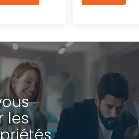
vous
r les
priétés