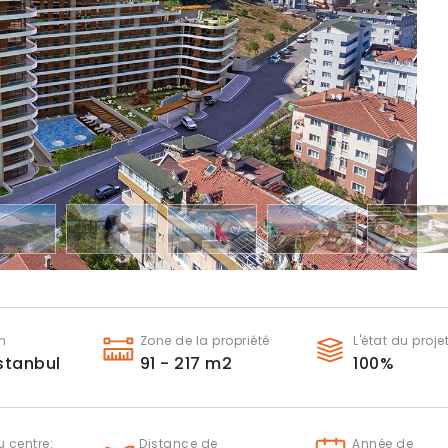
n
Zone de la propriété
L'état du proje
stanbul
91 - 217
m2
100
%
 centre:
Distance de
Année de