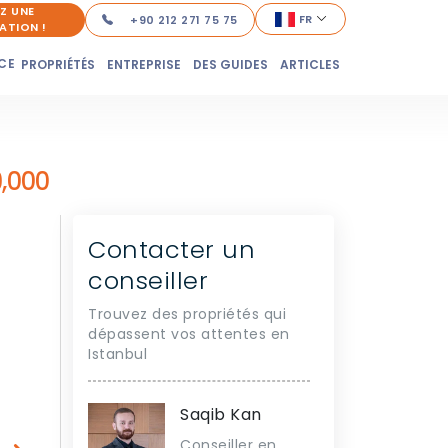
Z UNE
FR
+90 212 271 75 75
ATION !
CE
PROPRIÉTÉS
ENTREPRISE
DES GUIDES
ARTICLES
,000
Contacter un
conseiller
Trouvez des propriétés qui
dépassent vos attentes en
Istanbul
Saqib Kan
Conseiller en