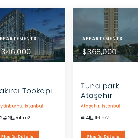
ARTEMENTS
PPARTEMENTS
APPARTEMENTS
APPARTEMENTS
APPARTEMENTS
VOIR LES DÉTAILS
VOIR LES DÉTAILS
52,000
$346,000
$452,000
$346,000
$368,000
COMMUNIQUEZ AVEC
COMMUNIQUEZ AVEC
L'AGENT
L'AGENT
Tuna park
akırcı Topkapı
Ataşehir
ytinburnu,
Istanbul
Ataşehir,
Istanbul
2
2
54
m2
4
116
m2
Plus De Détails
Plus De Détails