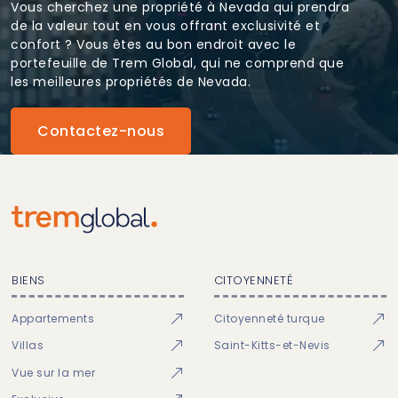
Vous cherchez une propriété à Nevada qui prendra
de la valeur tout en vous offrant exclusivité et
confort ? Vous êtes au bon endroit avec le
portefeuille de Trem Global, qui ne comprend que
les meilleures propriétés de Nevada.
Contactez-nous
BIENS
CITOYENNETÉ
Appartements
Citoyenneté turque
Villas
Saint-Kitts-et-Nevis
Vue sur la mer