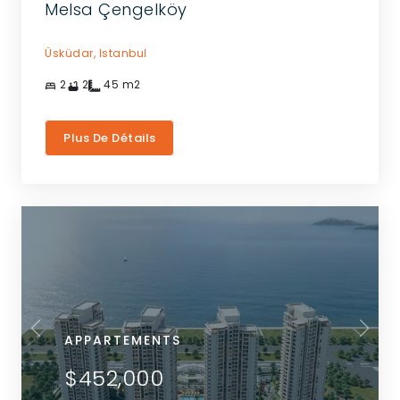
Melsa Çengelköy
Üsküdar,
Istanbul
2
2
45
m2
Plus De Détails
APPARTEMENTS
$452,000