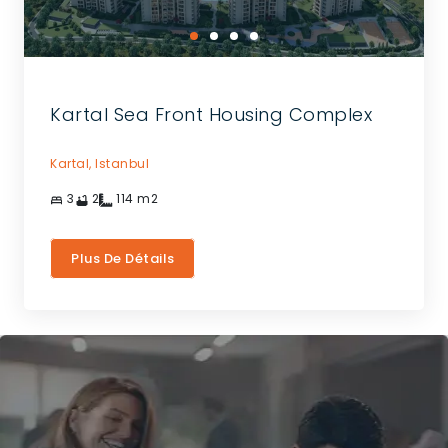
Kartal Sea Front Housing Complex
Kartal,
Istanbul
3
2
114
m2
Plus De Détails