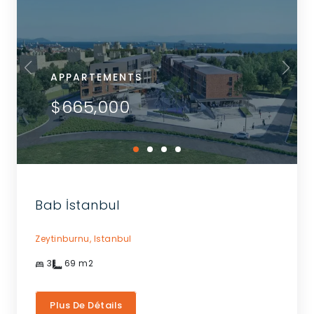
APPARTEMENTS
$665,000
Bab İstanbul
Zeytinburnu,
Istanbul
3
69
m2
Plus De Détails