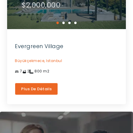
$2,000,000
Evergreen Village
Büyükçekmece,
Istanbul
7
2
800
m2
Plus De Détails