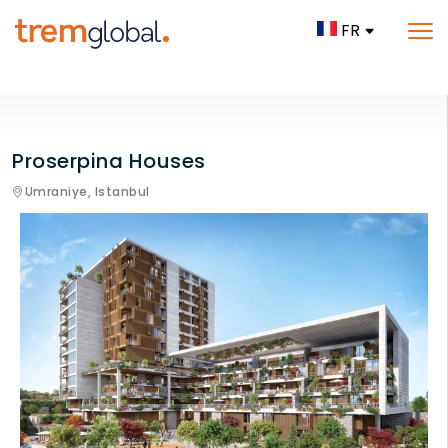
FR
Proserpina Houses
Umraniye,
Istanbul