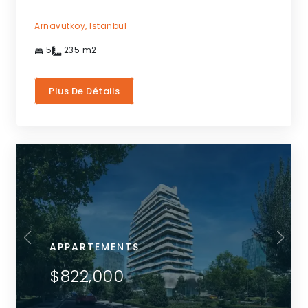
Arnavutköy,
Istanbul
5
235
m2
Plus De Détails
APPARTEMENTS
$822,000