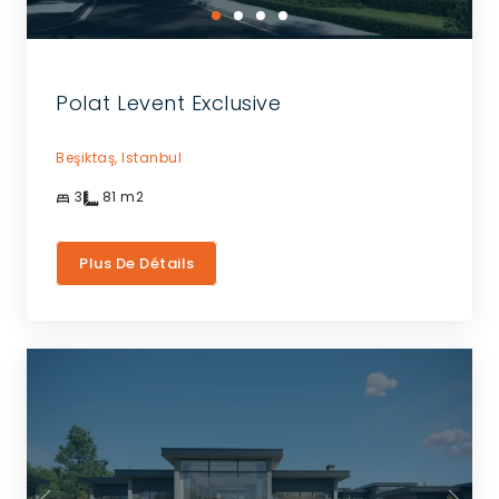
Polat Levent Exclusive
Beşiktaş,
Istanbul
3
81
m2
Plus De Détails