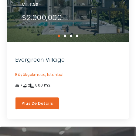
VILLAS
$2,000,000
Evergreen Village
Büyükçekmece,
Istanbul
7
2
800
m2
Plus De Détails