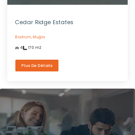
Cedar Ridge Estates
Bodrum,
Muğla
4
170
m2
Plus De Détails