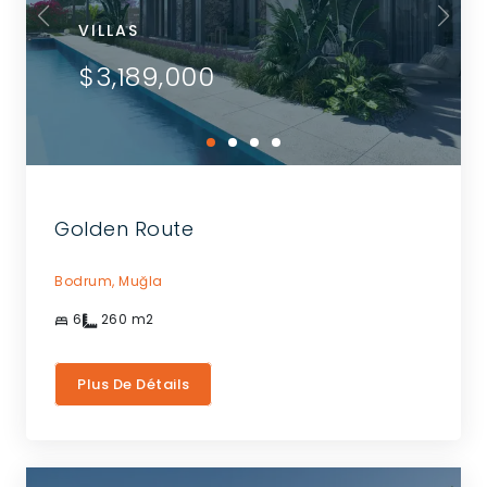
VILLAS
$3,189,000
Golden Route
Bodrum,
Muğla
6
260
m2
Plus De Détails