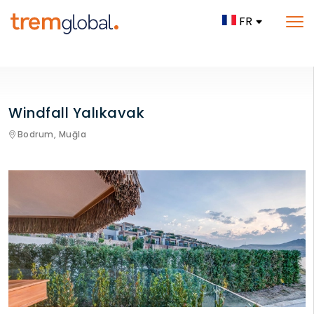
FR
Windfall Yalıkavak
Bodrum,
Muğla