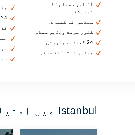
آگ اور دھواں کا
پان
ڈیٹیکٹر
24 گھنٹے تکنیکی خدمت
سیکیورٹی کیمرے۔
قدر
کلوز سرکٹ ویڈیو سسٹم
جنر
24 گھنٹے سیکورٹی
مرک
ویڈیو انٹرکام سسٹم۔
سیٹ
Istanbul میں امتیازی خصوصیات