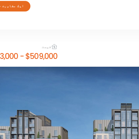
ایک مشاورت ح
قیمت
$1,143,000
-
$509,000