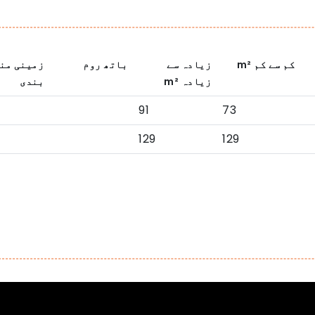
کم سے کم
m²
زیادہ سے
باتھ روم
زمینی من
زیادہ
m²
بندی
91
73
129
129