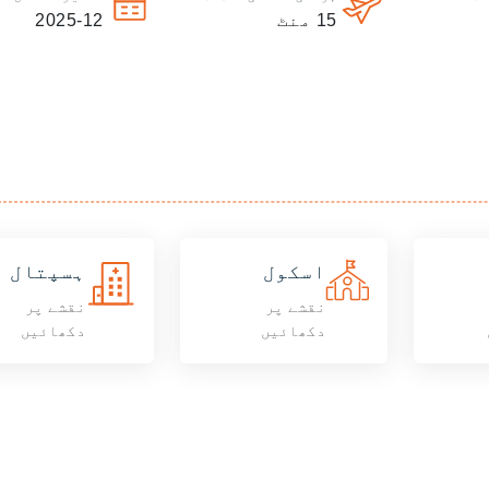
15
منٹ
2025-12
اسکول
ہسپتال
نقشے پر
نقشے پر
دکھائیں
دکھائیں