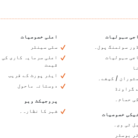
جی سہولیات
اعلی خصوصیات
ور سوئمنگ پول۔
سٹی سینٹر
جی سہولیات
اعلی سرمایہ کاری کی
قیمت
ا
ایئر پورٹ کے قریب
توران / کیفے۔
دوستانہ ماحول
 گراونڈ
ی حمام۔
پروجیکٹ ویو
شہر کا نظارہ۔
یکی خصوصیات
ل ٹی وی۔
ر بوسٹر