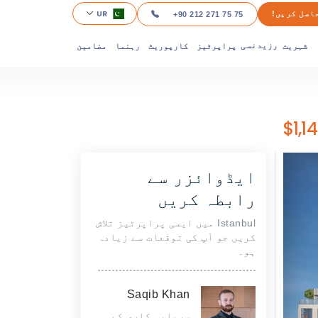
UR
اصل کریں!
+90 212 271 75 75
شہریت
پراپرٹیز
کارپوریٹ
رہنما
مضامین
رزیدنسی
ایڈوائزر سے
رابطہ کریں
Istanbul میں ایسی پراپرٹیز تلاش
کریں جو آپ کی توقعات سے زیادہ
ہو۔
Saqib Khan
سرمایہ کاری کے