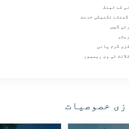
ی کے ٹینک
تی گیس
یٹر
زی گرم پانی
لائٹ ٹی وی ریسیور