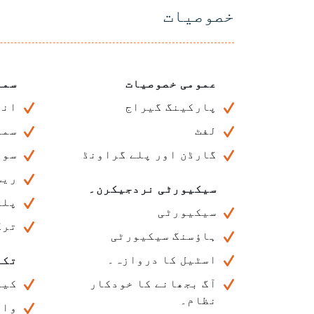
خصوصیات
عمومی خصوصیات
سما
پارکینگ گیراج
انڈ
لفٹ
سما
گارڈن اور پلے گراونڈ
سون
ریس
سیکیورٹی نردجیکرن۔
پلے
سیکیورٹی
ترک
ہاؤسنگ سیکیورٹی
اسٹیل کا دروازہ۔
تکن
آگ بجھانے کا خودکار
کیب
نظام۔
واٹ