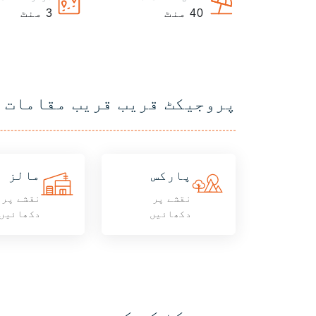
40
منٹ
3
منٹ
پروجیکٹ قریب قریب مقامات
پارکس
مالز
نقشے پر
نقشے پر
دکھائیں
دکھائیں