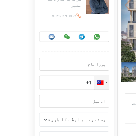
مشیر
+90 212 271 75 75
ٹس