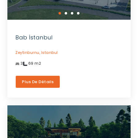
Bab İstanbul
Zeytinburnu,
Istanbul
3
69
m2
Plus De Détails