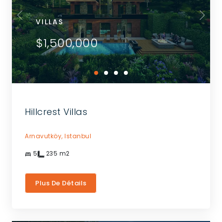
VILLAS
$1,500,000
Hillcrest Villas
Arnavutköy,
Istanbul
5
235
m2
Plus De Détails