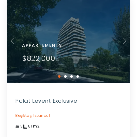
APPARTEMENTS
$822,000
Polat Levent Exclusive
Beşiktaş,
Istanbul
3
81
m2