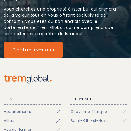
Vous cherchez une propriété à Istanbul qui prendra
de la valeur tout en vous offrant exclusivité et
confort ? Vous êtes au bon endroit avec le
portefeuille de Trem Global, qui ne comprend que
les meilleures propriétés de Istanbul.
Contactez-nous
BIENS
CITOYENNETÉ
Appartements
Citoyenneté turque
Villas
Saint-Kitts-et-Nevis
Vue sur la mer