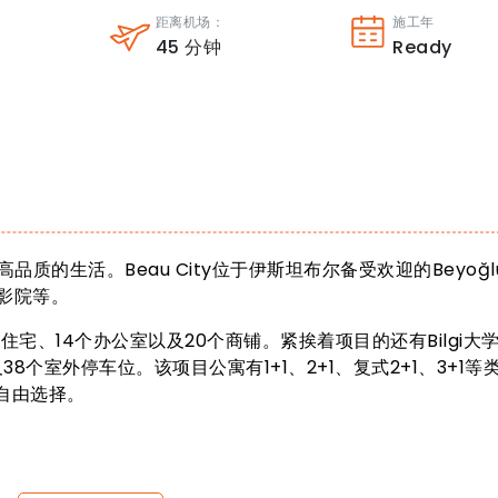
：
距离机场：
施工年
45
分钟
Ready
高品质的生活。Beau City位于伊斯坦布尔备受欢迎的Beyoğ
影院等。
245个住宅、14个办公室以及20个商铺。紧挨着项目的还有Bilgi大
及38个室外停车位。该项目公寓有1+1、2+1、复式2+1、3+1等
户自由选择。