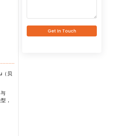
Get In Touch
lu（贝
学与
类型，