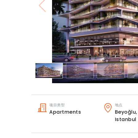
项目类型
地点
Apartments
Beyoğlu,
Istanbul