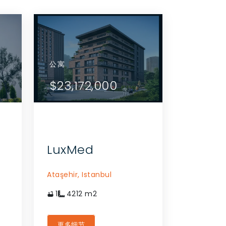
别墅
公寓
公寓
别墅
公寓
公寓
查看详情
查看详情
$2,000,000
$25,000,000
$23,172,000
$1,500,000
$25,000,
$23,172
联系代理商
联系代理商
LuxMed
Ataşehir,
Istanbul
1
4212
m2
更多细节