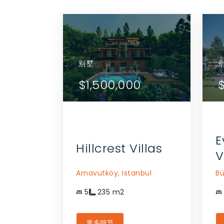
别墅
别墅
详情
查看详情
$1,500,000
$1
代理商
联系代理商
E
Hillcrest Villas
V
Arnavutköy,
Istanbul
B
5
235
m2
更多细节