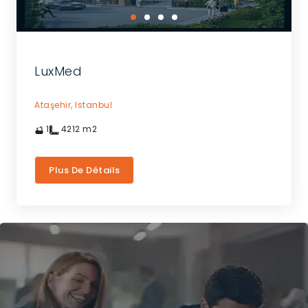
LuxMed
Ataşehir,
Istanbul
1
4212
m2
Plus De Détails