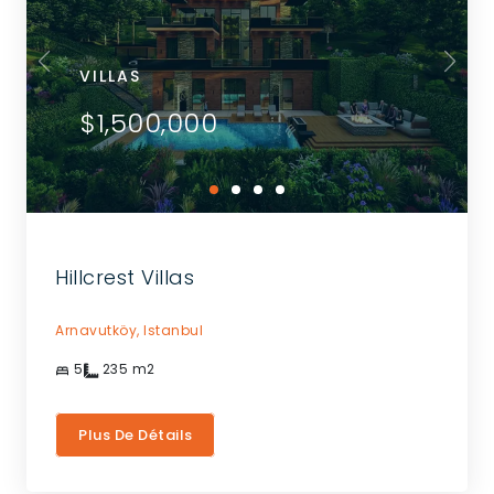
VILLAS
$1,500,000
Hillcrest Villas
Arnavutköy,
Istanbul
5
235
m2
Plus De Détails