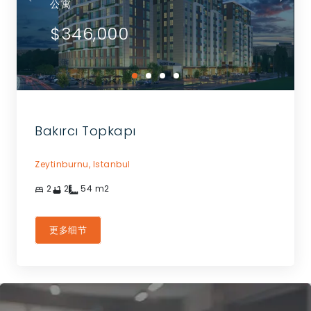
公寓
$346,000
Bakırcı Topkapı
Zeytinburnu,
Istanbul
2
2
54
m2
更多细节