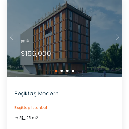
住宅
$156,000
Beşiktaş Modern
Beşiktaş,
Istanbul
2
25
m2