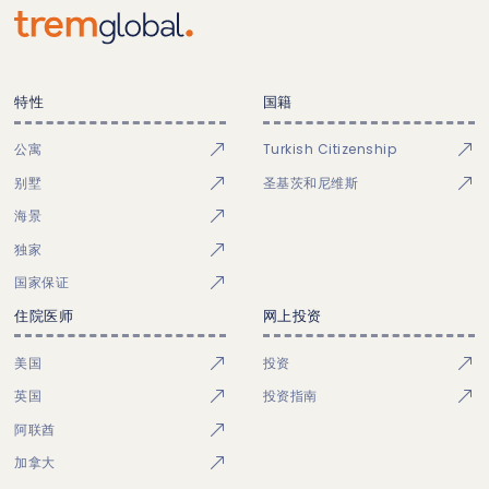
特性
国籍
公寓
Turkish Citizenship
别墅
圣基茨和尼维斯
海景
独家
国家保证
住院医师
网上投资
美国
投资
英国
投资指南
阿联酋
加拿大