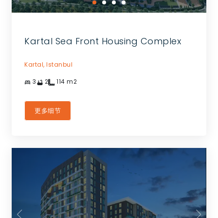
Kartal Sea Front Housing Complex
Kartal,
Istanbul
3
2
114
m2
更多细节