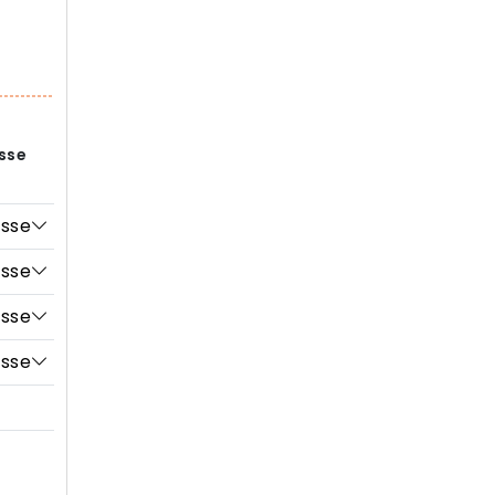
sse
isse
isse
isse
isse