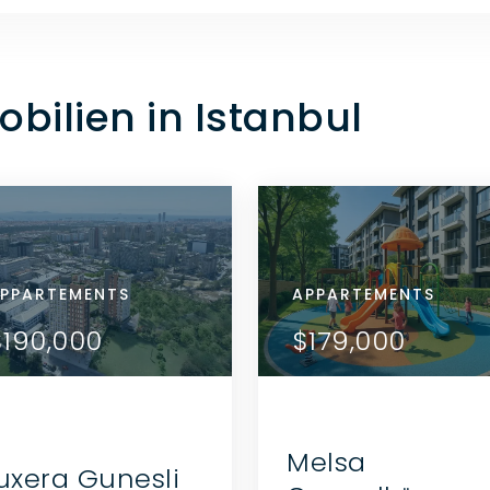
ilien in Istanbul
NSITZ
PPARTEMENTS
WOHNSITZ
APPARTEMENTS
APPARTEMENTS
VIEW DETAILS
VIEW DETAILS
56,000
$190,000
$156,000
$190,000
$179,000
KONTAKTIEREN SIE
KONTAKTIEREN SIE
DEN AGENTEN
DEN AGENTEN
Melsa
uxera Gunesli