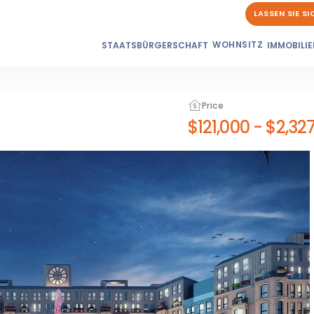
LASSEN SIE S
WOHNSITZ
STAATSBÜRGERSCHAFT
IMMOBILIE
Price
$121,000
-
$2,327