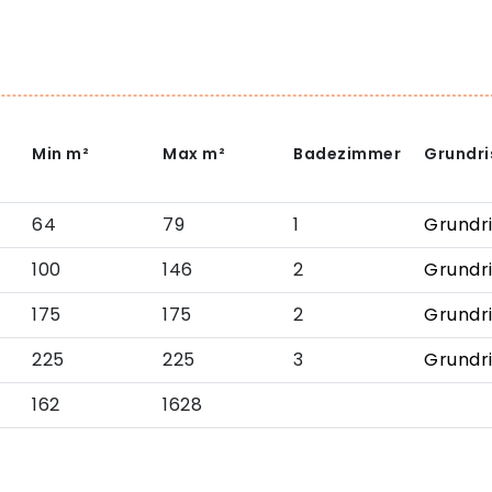
Min
m²
Max
m²
Badezimmer
Grundri
64
79
1
Grundr
100
146
2
Grundr
175
175
2
Grundr
225
225
3
Grundr
162
1628