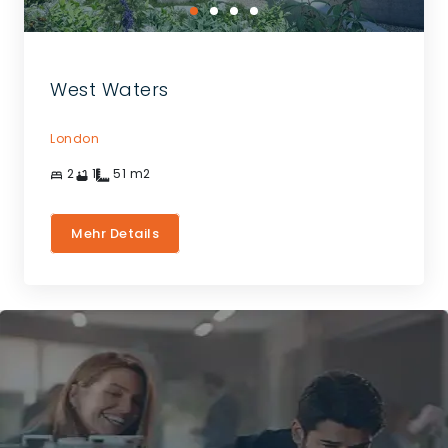
West Waters
London
2
1
51
m2
Mehr Details