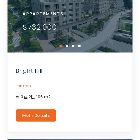
APPARTEMENTS
$732,000
Bright Hill
London
3
2
106
m2
Mehr Details