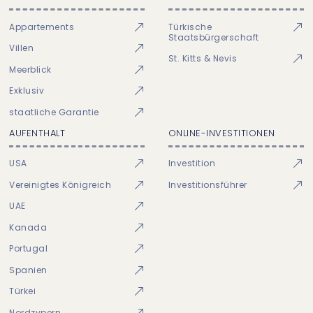
Appartements
Türkische
Staatsbürgerschaft
Villen
St. Kitts & Nevis
Meerblick
Exklusiv
staatliche Garantie
AUFENTHALT
ONLINE-INVESTITIONEN
USA
Investition
Vereinigtes Königreich
Investitionsführer
UAE
Kanada
Portugal
Spanien
Türkei
Nordzypern