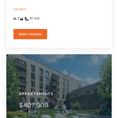
London
2
1
41
m2
Mehr Details
APPARTEMENTS
$407,000