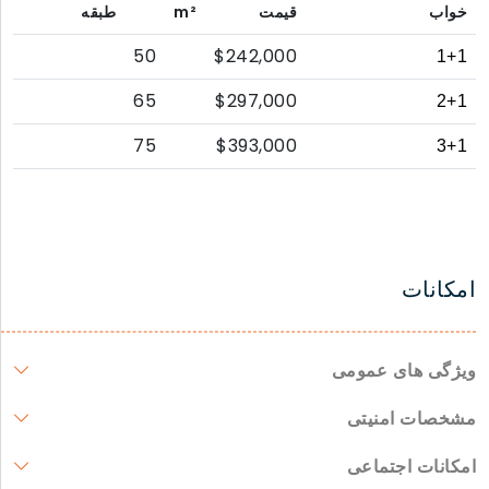
خواب
قیمت
m²
طبقه
50
$242,000
1+1
65
$297,000
2+1
75
$393,000
3+1
امکانات
ویژگی های عمومی
مشخصات امنیتی
امکانات اجتماعی