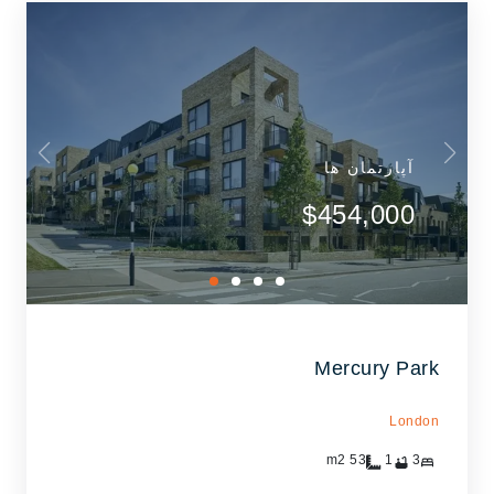
آپارتمان ها
$454,000
Mercury Park
London
m2
53
1
3