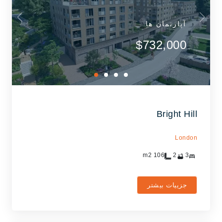
آپارتمان ها
$732,000
Bright Hill
London
m2
106
2
3
جزییات بیشتر