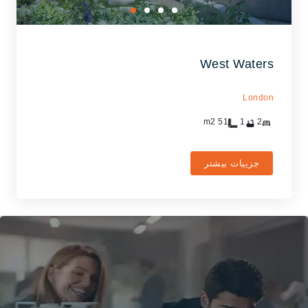
West Waters
London
m2
51
1
2
جزییات بیشتر