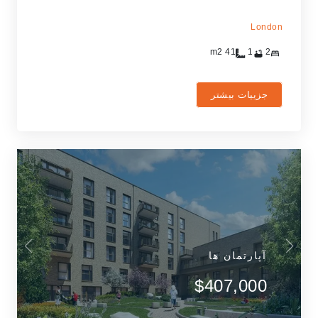
London
m2
41
1
2
جزییات بیشتر
آپارتمان ها
$407,000