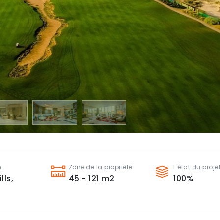
n
Zone de la propriété
L'état du proje
lls,
45 - 121
m2
100
%