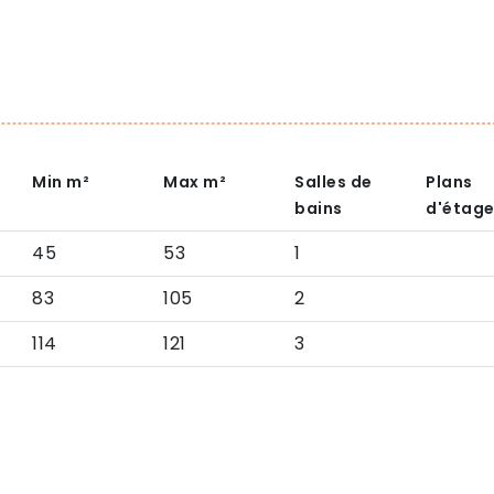
Min
m²
Max
m²
Salles de
Plans
bains
d'étag
45
53
1
83
105
2
114
121
3