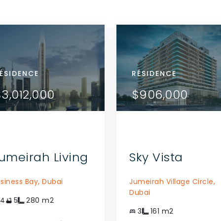
IDENCE
ÉSIDENCE
RÉSIDENCE
RÉSIDENCE
RÉSIDENCE
VOIR LES DÉTAILS
VOIR LES DÉTAILS
90,000
3,012,000
$590,000
$3,012,000
$906,000
COMMUNIQUEZ AVEC
COMMUNIQUEZ AVEC
L'AGENT
L'AGENT
umeirah Living
Sky Vista
siness Bay,
Dubai
Jumeirah Village Circle,
Dubai
4
5
280
m2
3
161
m2