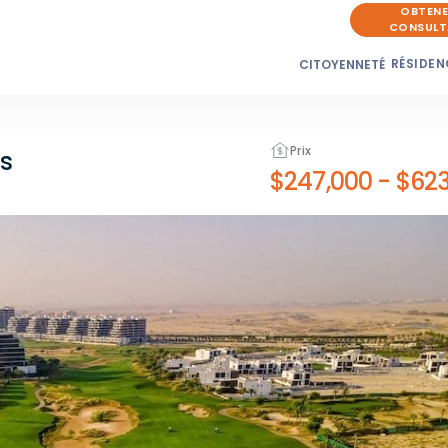
OBTENE
CONSULT
RÉSIDEN
CITOYENNETÉ
Prix
s
$247,000
-
$623