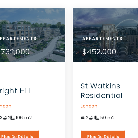
ARTEMENTS
PPARTEMENTS
APPARTEMENTS
APPARTEMENTS
APPARTEMENTS
VOIR LES DÉTAILS
VOIR LES DÉTAILS
54,000
$732,000
$454,000
$732,000
$452,000
COMMUNIQUEZ AVEC
COMMUNIQUEZ AVEC
L'AGENT
L'AGENT
St Watkins
right Hill
Residential
ondon
London
3
2
106
m2
2
1
50
m2
Plus De Détails
Plus De Détails