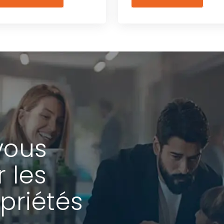
vous
r les
priétés