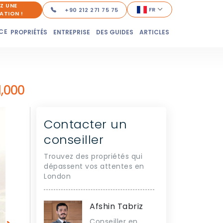
Z UNE
FR
+90 212 271 75 75
ATION !
CE
PROPRIÉTÉS
ENTREPRISE
DES GUIDES
ARTICLES
,000
Contacter un
conseiller
Trouvez des propriétés qui
dépassent vos attentes en
London
Afshin Tabriz
Conseiller en