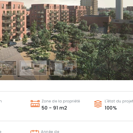
n
Zone de la propriété
L'état du proje
50 - 91
m2
100
%
e
Année de