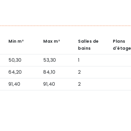
Min
m²
Max
m²
Salles de
Plans
bains
d'étag
50,30
53,30
1
64,20
84,10
2
91,40
91,40
2