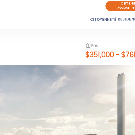
OBTENE
CONSULT
RÉSIDEN
CITOYENNETÉ
Prix
$351,000
-
$761