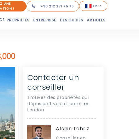
Z UNE
FR
+90 212 271 75 75
ATION !
CE
PROPRIÉTÉS
ENTREPRISE
DES GUIDES
ARTICLES
3,000
Contacter un
conseiller
Trouvez des propriétés qui
dépassent vos attentes en
London
Afshin Tabriz
Conseiller en