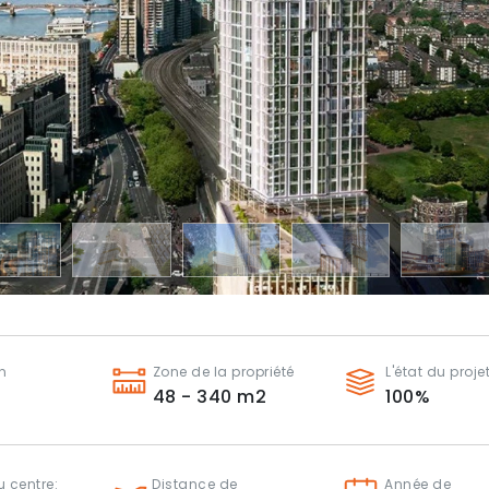
n
Zone de la propriété
L'état du proje
48 - 340
m2
100
%
 centre:
Distance de
Année de