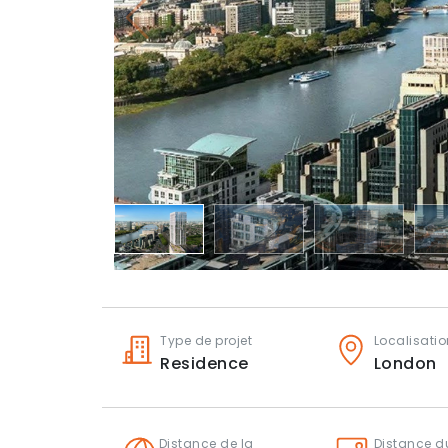
Type de projet
Localisatio
Residence
London
Distance de la
Distance du