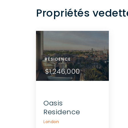
Propriétés vedet
RÉSIDENCE
RÉS
 DÉTAILS
$1,246,000
$1
UEZ AVEC
GENT
Oasis
Residence
London