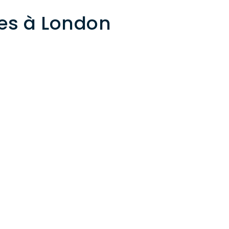
tes à London
IDENCE
RÉSIDENCE
,246,000
$1,246,000