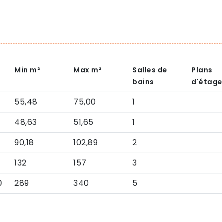
Min
m²
Max
m²
Salles de
Plans
bains
d'étag
55,48
75,00
1
48,63
51,65
1
90,18
102,89
2
132
157
3
0
289
340
5