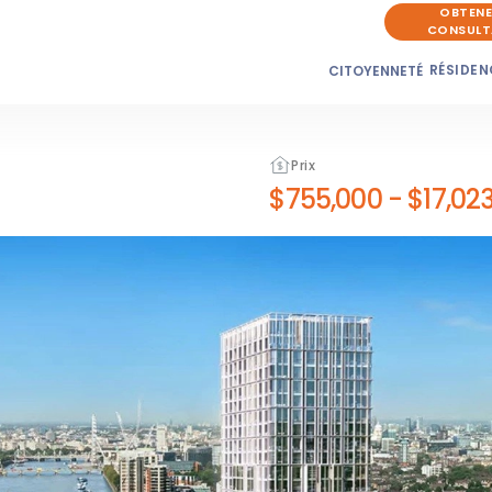
OBTENE
CONSULT
RÉSIDEN
CITOYENNETÉ
Prix
$755,000
-
$17,02