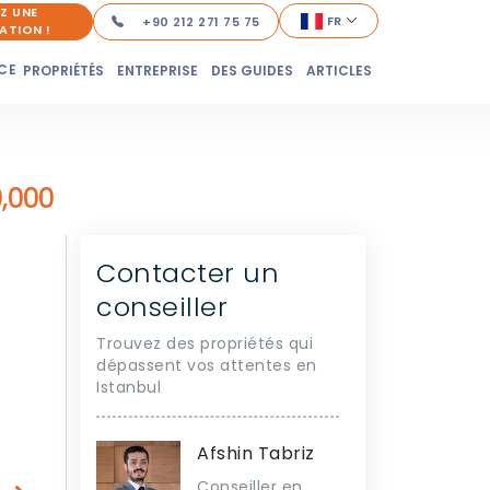
Z UNE
FR
+90 212 271 75 75
ATION !
CE
PROPRIÉTÉS
ENTREPRISE
DES GUIDES
ARTICLES
,000
Contacter un
conseiller
Trouvez des propriétés qui
dépassent vos attentes en
Istanbul
Afshin Tabriz
Conseiller en