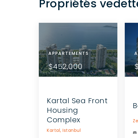
Propriétés vedett
APPARTEMENTS
APP
A
 DÉTAILS
VOIR LES DÉTAILS
$452,000
$4
UEZ AVEC
COMMUNIQUEZ AVEC
GENT
L'AGENT
Kartal Sea Front
B
Housing
Complex
Ze
Kartal,
Istanbul