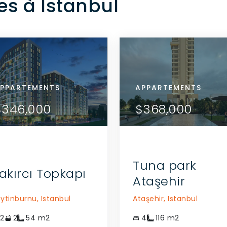
es à Istanbul
ARTEMENTS
PPARTEMENTS
APPARTEMENTS
APPARTEMENTS
APPARTEMENTS
VOIR LES DÉTAILS
VOIR LES DÉTAILS
52,000
$346,000
$452,000
$346,000
$368,000
COMMUNIQUEZ AVEC
COMMUNIQUEZ AVEC
L'AGENT
L'AGENT
Tuna park
akırcı Topkapı
Ataşehir
ytinburnu,
Istanbul
Ataşehir,
Istanbul
2
2
54
m2
4
116
m2