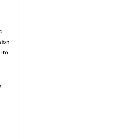
d
sión
rto
o