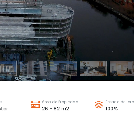
es
área de Propiedad
Estado del pr
ter
26 - 82
m2
100
%
l