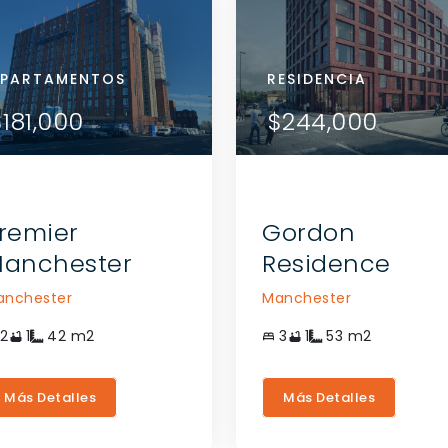
RTAMENTOS
PARTAMENTOS
APARTAMENTOS
RESIDENCIA
VER DETALLES
VER DETALLES
VER DETALLES
71,000
181,000
$181,000
$244,000
CONTACTE AL
CONTACTE AL
CONTACTE AL
AGENTE
AGENTE
AGENTE
remier
Gordon
anchester
Residence
anchester
Manchester
2
1
42
m2
3
1
53
m2
Más Detalles
Más Detalles