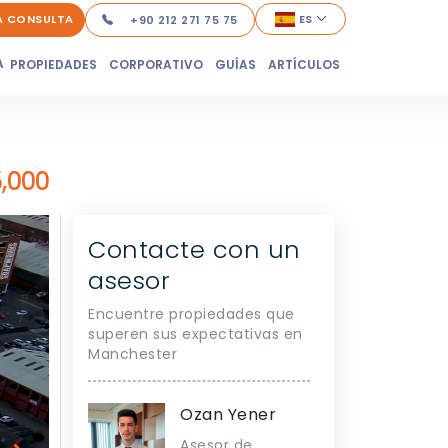
A CONSULTA
ES
+90 212 271 75 75
A
PROPIEDADES
CORPORATIVO
GUÍAS
ARTÍCULOS
,000
Contacte con un
asesor
Encuentre propiedades que
superen sus expectativas en
Manchester
Ozan Yener
Asesor de