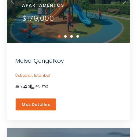
APARTAMENTOS
$179,000
Melsa Çengelköy
Üsküdar,
Istanbul
2
2
45
m2
Más Detalles