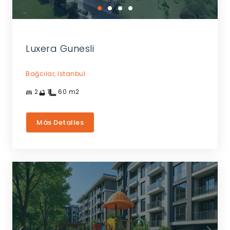
Luxera Gunesli
Bağcılar,
Istanbul
2
1
60
m2
Más Detalles