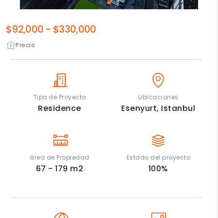
$92,000
-
$330,000
Precio
Tipo de Proyecto
Ubicaciones
Residence
Esenyurt,
Istanbul
área de Propiedad
Estado del proyecto
67 - 179
m2
100
%