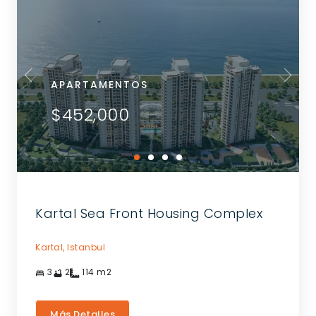
APARTAMENTOS
$452,000
Kartal Sea Front Housing Complex
Kartal,
Istanbul
3
2
114
m2
Más Detalles