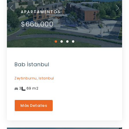
APARTAMENTOS
$665,000
Bab İstanbul
Zeytinburnu,
Istanbul
3
69
m2
Más Detalles