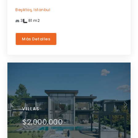
Beşiktaş,
Istanbul
3
81
m2
Más Detalles
VILLAS
$2,000,000