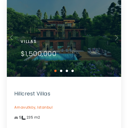
VILLAS
$1,500,000
Hillcrest Villas
Arnavutköy,
Istanbul
5
235
m2