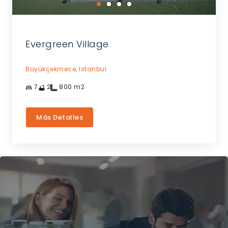
Evergreen Village
Büyükçekmece,
Istanbul
7
2
800
m2
Más Detalles