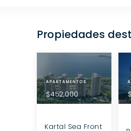
Propiedades dest
APARTAMENTOS
APA
A
TALLES
VER DETALLES
$452,000
$4
CTE AL
CONTACTE AL
NTE
AGENTE
Kartal Sea Front