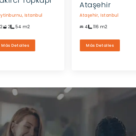
akırcı Topkapı
Ataşehir
ytinburnu,
Istanbul
Ataşehir,
Istanbul
2
2
54
m2
4
116
m2
Más Detalles
Más Detalles