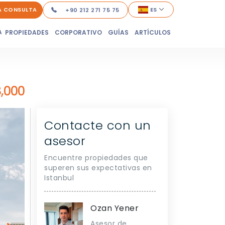
A CONSULTA
ES
+90 212 271 75 75
A
PROPIEDADES
CORPORATIVO
GUÍAS
ARTÍCULOS
8,000
Contacte con un
asesor
Encuentre propiedades que
superen sus expectativas en
Istanbul
Ozan Yener
Asesor de