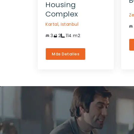
B
Housing
Complex
Ze
Kartal,
Istanbul
3
2
114
m2
Más Detalles