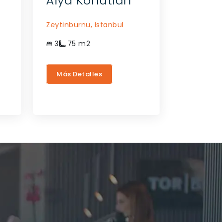
Alya Konutları
Zeytinburnu,
Istanbul
3
75
m2
Más Detalles