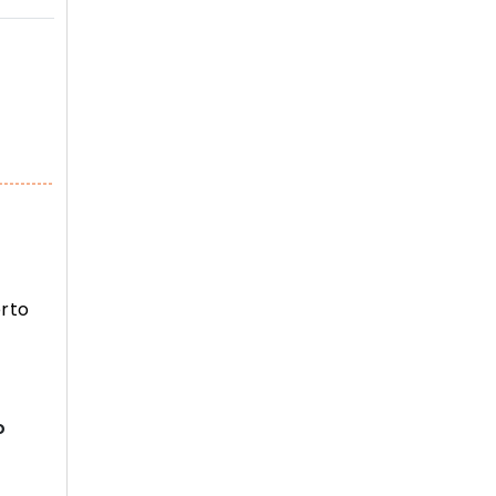
rto
o