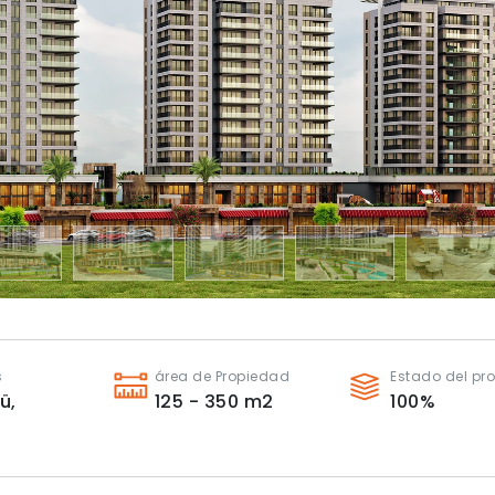
s
área de Propiedad
Estado del pr
ü,
125 - 350
m2
100
%