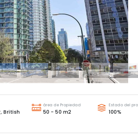
área de Propiedad
Estado del pr
r,
British
50 - 50
m2
100
%