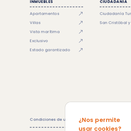
INMUEBLES
CIUDADANÍA
Apartamentos
Ciudadanía Tu
Villas
San Cristóbal y
Vista marítima
Exclusivo
Estado garantizado
¿Nos permite
Condiciones de uso
Política de privacidad
Po
usar cookies?