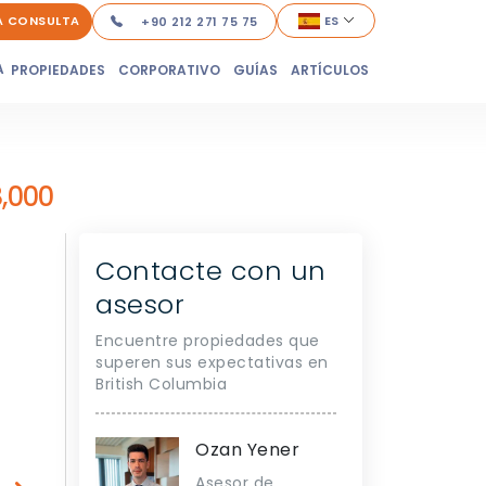
A CONSULTA
ES
+90 212 271 75 75
A
PROPIEDADES
CORPORATIVO
GUÍAS
ARTÍCULOS
,000
Contacte con un
asesor
Encuentre propiedades que
superen sus expectativas en
British Columbia
Ozan Yener
Asesor de