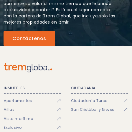
aumente su valor al mismo tiempo que le brinda
exclusividad y confort? Está en el lugar correcto
con la cartera de Trem Global, que incluye solo las
mejores propiedades en İzmir.
Contáctenos
INMUEBLES
CIUDADANÍA
Apartamentos
Ciudadanía Turca
Villas
San Cristóbal y Nieves
Vista marítima
Exclusivo