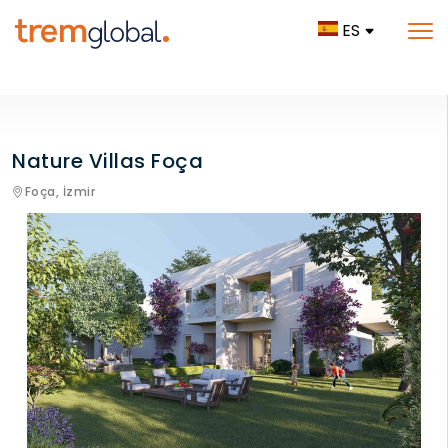
ES
Nature Villas Foça
Foça,
İzmir