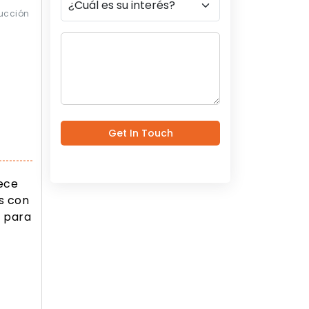
ucción
Get In Touch
rece
s con
s para