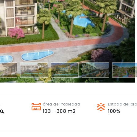
s
área de Propiedad
Estado del pr
ü,
103 - 308
m2
100
%