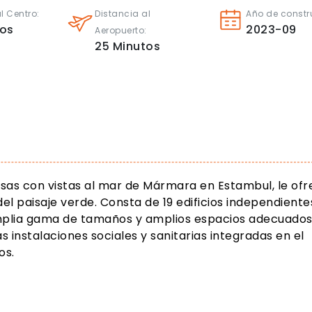
l Centro:
Distancia al
Año de constr
tos
2023-09
Aeropuerto:
25
Minutos
osas con vistas al mar de Mármara en Estambul, le of
el paisaje verde. Consta de 19 edificios independiente
mplia gama de tamaños y amplios espacios adecuado
s instalaciones sociales y sanitarias integradas en el
os.