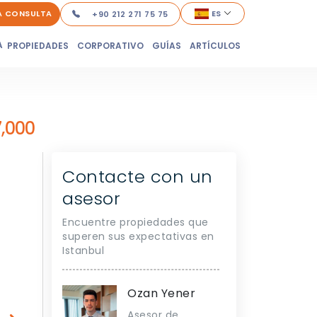
A CONSULTA
ES
+90 212 271 75 75
A
PROPIEDADES
CORPORATIVO
GUÍAS
ARTÍCULOS
7,000
Contacte con un
asesor
Encuentre propiedades que
superen sus expectativas en
Istanbul
Ozan Yener
Asesor de