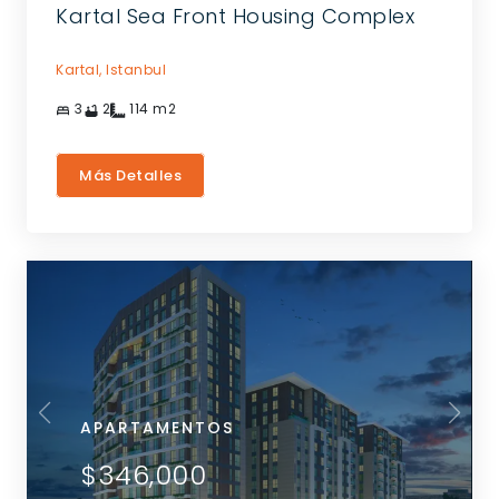
Kartal Sea Front Housing Complex
Kartal,
Istanbul
3
2
114
m2
Más Detalles
APARTAMENTOS
$346,000