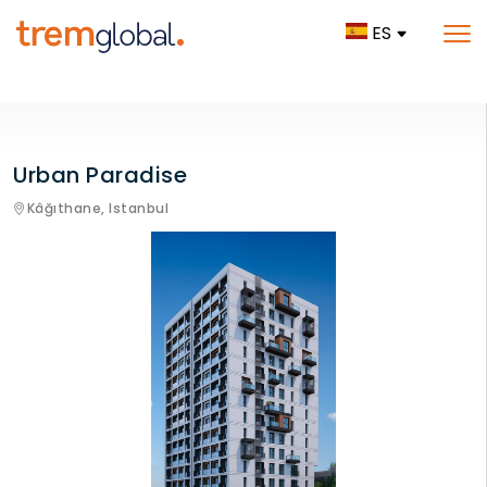
ES
Urban Paradise
Kâğıthane,
Istanbul