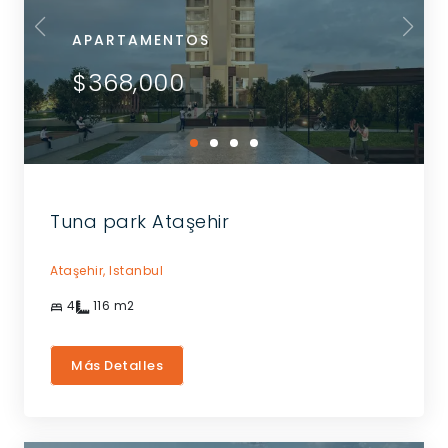
APARTAMENTOS
$368,000
Tuna park Ataşehir
Ataşehir,
Istanbul
4
116
m2
Más Detalles