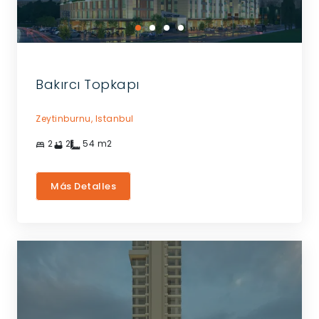
Bakırcı Topkapı
Zeytinburnu,
Istanbul
2
2
54
m2
Más Detalles