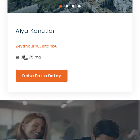
Alya Konutları
Zeytinburnu,
Istanbul
3
75
m2
Daha Fazla Detay