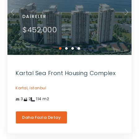
DAIRELER
$452,000
Kartal Sea Front Housing Complex
Kartal,
Istanbul
3
2
114
m2
Daha Fazla Detay