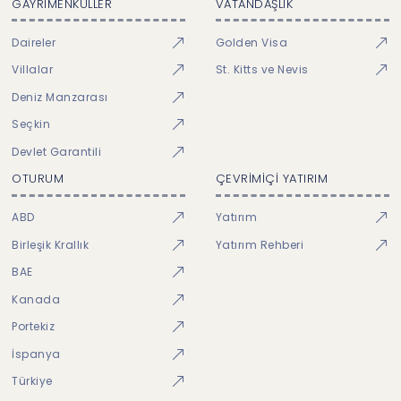
GAYRİMENKULLER
VATANDAŞLIK
Daireler
Golden Visa
Villalar
St. Kitts ve Nevis
Deniz Manzarası
Seçkin
Devlet Garantili
OTURUM
ÇEVRİMİÇİ YATIRIM
ABD
Yatırım
Birleşik Krallık
Yatırım Rehberi
BAE
Kanada
Portekiz
İspanya
Türkiye