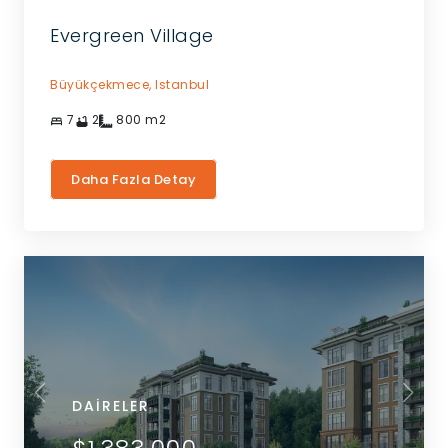
Evergreen Village
Büyükçekmece,
Istanbul
7
2
800
m2
Daha Fazla Detay
DAIRELER