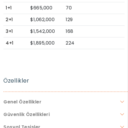
1+1
$665,000
70
2+1
$1,062,000
129
3+1
$1,542,000
168
4+1
$1,895,000
224
Özellikler
Genel Özellikler
Güvenlik Özellikleri
Sosyal Tesisler