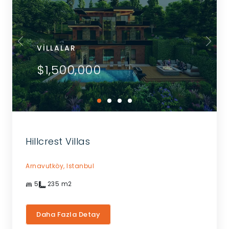
VILLALAR
$1,500,000
Hillcrest Villas
Arnavutköy,
Istanbul
5
235
m2
Daha Fazla Detay