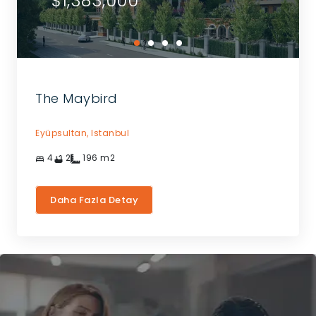
$1,383,000
The Maybird
Eyüpsultan,
Istanbul
4
2
196
m2
Daha Fazla Detay