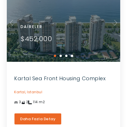
DAIRELER
$452,000
Kartal Sea Front Housing Complex
Kartal,
Istanbul
3
2
114
m2
Daha Fazla Detay