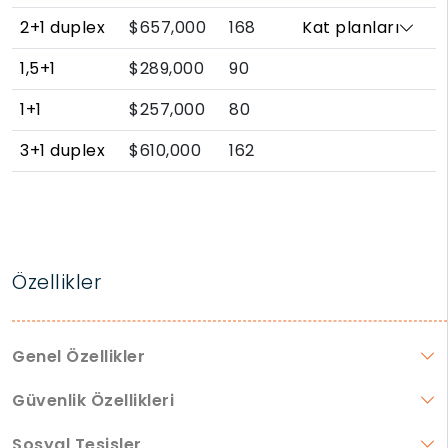
2+1 duplex
$657,000
168
Kat planları
1,5+1
$289,000
90
1+1
$257,000
80
3+1 duplex
$610,000
162
Özellikler
Genel Özellikler
Güvenlik Özellikleri
Sosyal Tesisler