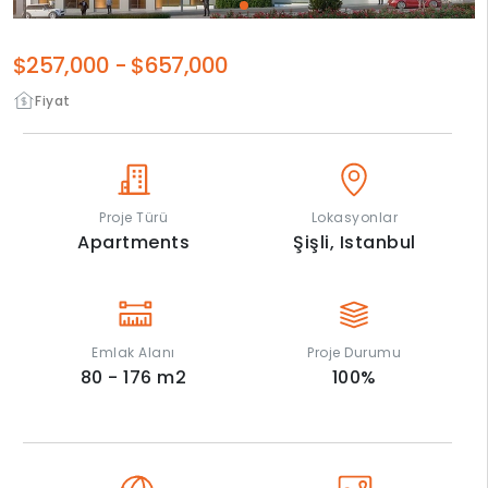
$257,000
-
$657,000
Fiyat
Proje Türü
Lokasyonlar
Apartments
Şişli,
Istanbul
Emlak Alanı
Proje Durumu
80 - 176
m2
100
%