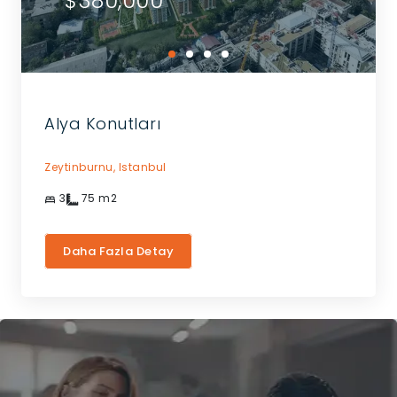
$380,000
Alya Konutları
Zeytinburnu,
Istanbul
3
75
m2
Daha Fazla Detay