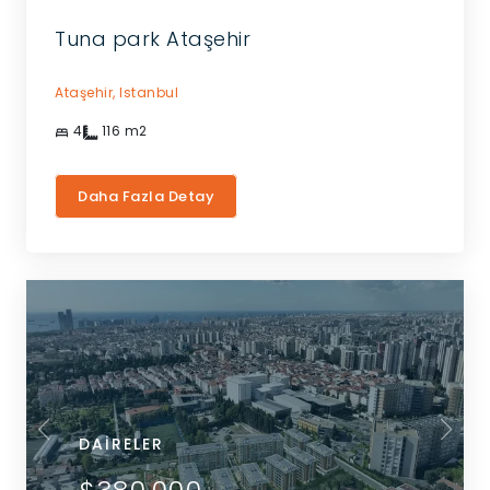
Tuna park Ataşehir
Ataşehir,
Istanbul
4
116
m2
Daha Fazla Detay
DAIRELER