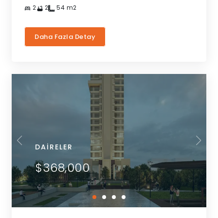
2
2
54
m2
Daha Fazla Detay
DAIRELER
$368,000