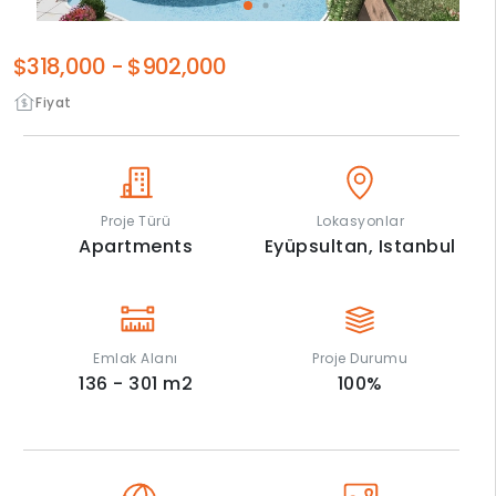
$318,000
-
$902,000
Fiyat
Proje Türü
Lokasyonlar
Apartments
Eyüpsultan,
Istanbul
Emlak Alanı
Proje Durumu
136 - 301
m2
100
%