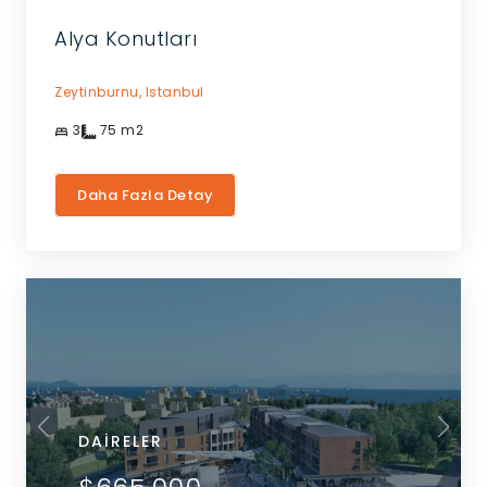
Alya Konutları
Zeytinburnu,
Istanbul
3
75
m2
Daha Fazla Detay
DAIRELER