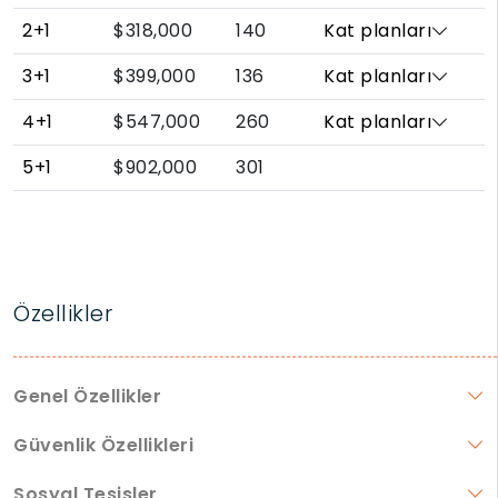
2+1
$318,000
140
Kat planları
3+1
$399,000
136
Kat planları
4+1
$547,000
260
Kat planları
5+1
$902,000
301
Özellikler
Genel Özellikler
Güvenlik Özellikleri
Sosyal Tesisler