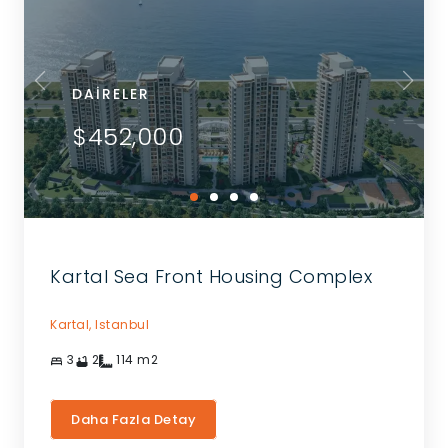
DAIRELER
$452,000
Kartal Sea Front Housing Complex
Kartal,
Istanbul
3
2
114
m2
Daha Fazla Detay