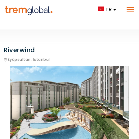
TR
Riverwind
Eyüpsultan,
Istanbul