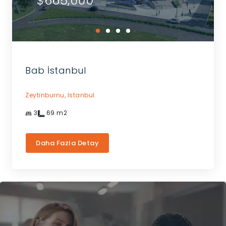
$665,000
Bab İstanbul
Zeytinburnu,
Istanbul
3
69
m2
Daha Fazla Detay