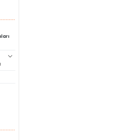
ları
ı