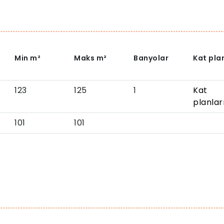
Min
m²
Maks
m²
Banyolar
Kat plan
123
125
1
Kat
planlar
101
101