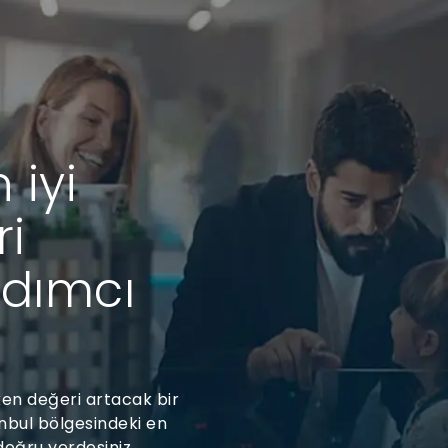
 iyi
ri
rdımcı
ken değeri artacak bir
nbul bölgesindeki en
doğru yerdesiniz.