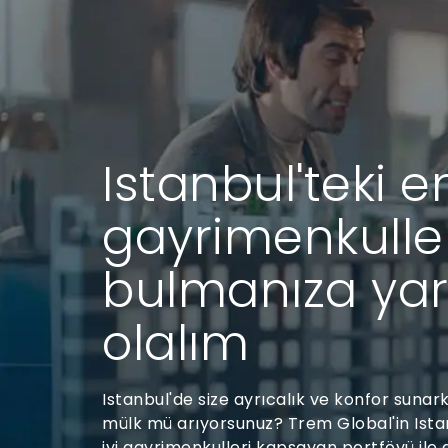
Istanbul'teki en
gayrimenkulle
bulmanıza ya
olalım
Istanbul'de size ayrıcalık ve konfor sunar
mülk mü arıyorsunuz? Trem Global'in Ista
iyi gayrimenkulleri kapsayan portföyü ile 