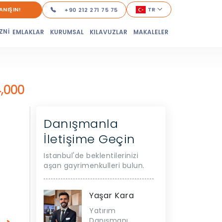
ANIŞIN!
TR
+90 212 271 75 75
ZNİ
EMLAKLAR
KURUMSAL
KILAVUZLAR
MAKALELER
,000
Danışmanla
İletişime Geçin
Istanbul'de beklentilerinizi
aşan gayrimenkulleri bulun.
Yaşar Kara
Yatırım
Danışmanı