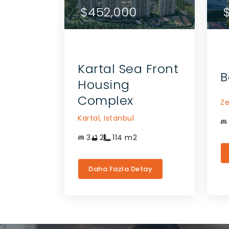
$452,000
$4
 ILETIŞIME
ACENTE ILE ILETIŞIME
ÇIN
GEÇIN
Kartal Sea Front
B
Housing
Complex
Ze
Kartal,
Istanbul
3
2
114
m2
Daha Fazla Detay