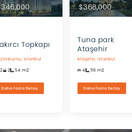
52,000
$346,000
$452,000
$346,000
$368,000
ACENTE ILE ILETIŞIME
ACENTE ILE ILETIŞIME
GEÇIN
GEÇIN
Tuna park
akırcı Topkapı
Ataşehir
ytinburnu,
Istanbul
Ataşehir,
Istanbul
2
2
54
m2
4
116
m2
Daha Fazla Detay
Daha Fazla Detay