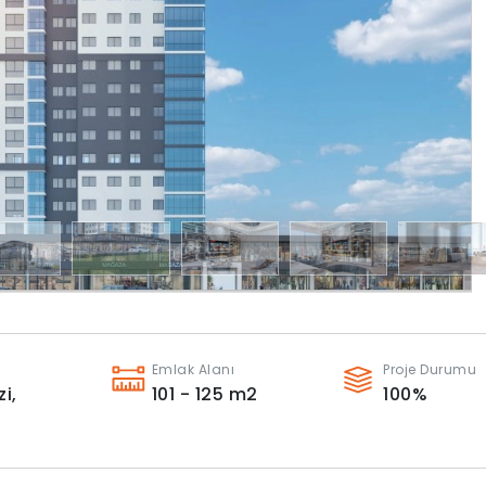
Emlak Alanı
Proje Durumu
i,
101 - 125
m2
100
%