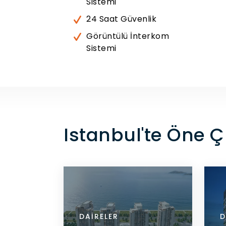
Sistemi
24 Saat Güvenlik
Görüntülü İnterkom
Sistemi
Istanbul'te Öne 
DAIRELER
DAI
D
ARI GÖR
DETAYLARI GÖR