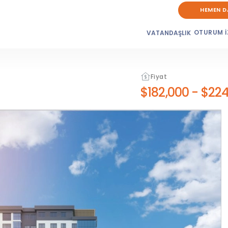
HEMEN D
OTURUM İ
VATANDAŞLIK
Fiyat
$182,000
-
$224