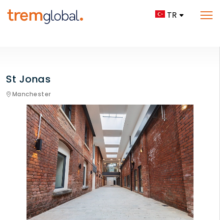
TR
St Jonas
Manchester