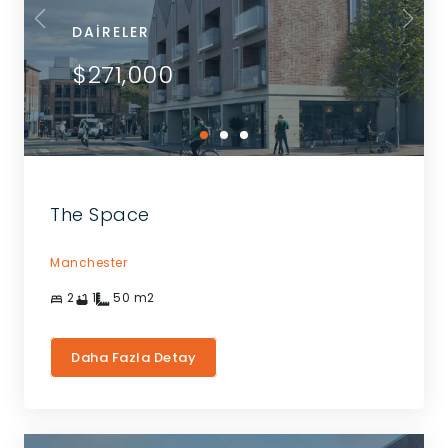
DAIRELER
$271,000
The Space
Manchester
2
1
50
m2
Daha Fazla Detay