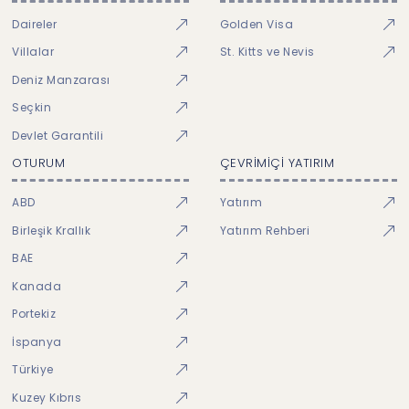
Daireler
Golden Visa
Villalar
St. Kitts ve Nevis
Deniz Manzarası
Seçkin
Devlet Garantili
OTURUM
ÇEVRİMİÇİ YATIRIM
ABD
Yatırım
Birleşik Krallık
Yatırım Rehberi
BAE
Kanada
Portekiz
İspanya
Türkiye
Kuzey Kıbrıs