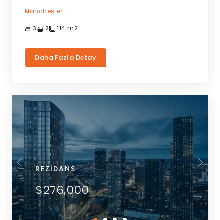
Manchester
3
2
114
m2
Daha Fazla Detay
REZIDANS
$276,000