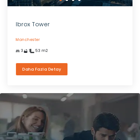
Ibrox Tower
Manchester
3
1
53
m2
Daha Fazla Detay