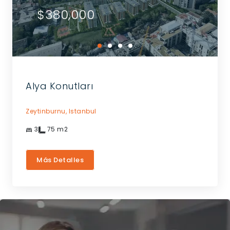
$380,000
Alya Konutları
Zeytinburnu,
Istanbul
3
75
m2
Más Detalles