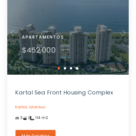
APARTAMENTOS
$452,000
Kartal Sea Front Housing Complex
Kartal,
Istanbul
3
2
114
m2
Más Detalles