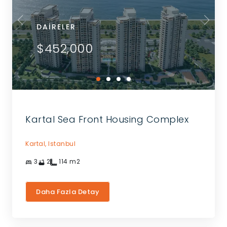
DAIRELER
$452,000
Kartal Sea Front Housing Complex
Kartal,
Istanbul
3
2
114
m2
Daha Fazla Detay