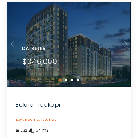
DAIRELER
$346,000
Bakırcı Topkapı
Zeytinburnu,
Istanbul
2
2
54
m2