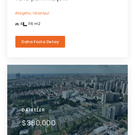
Ataşehir,
Istanbul
4
116
m2
Daha Fazla Detay
DAIRELER
$380,000