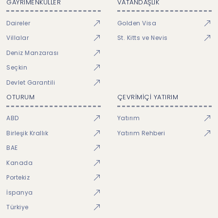
GAYRİMENKULLER
VATANDAŞLIK
Daireler
Golden Visa
Villalar
St. Kitts ve Nevis
Deniz Manzarası
Seçkin
Devlet Garantili
OTURUM
ÇEVRİMİÇİ YATIRIM
ABD
Yatırım
Birleşik Krallık
Yatırım Rehberi
BAE
Kanada
Portekiz
İspanya
Türkiye