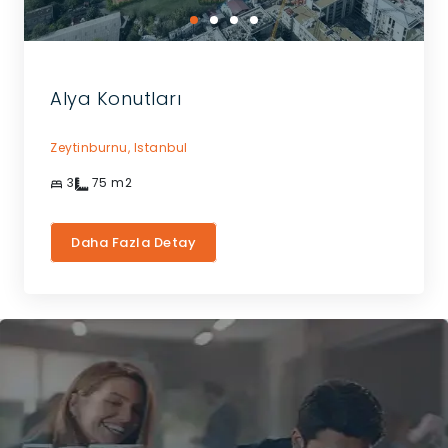
Alya Konutları
Zeytinburnu,
Istanbul
3
75
m2
Daha Fazla Detay