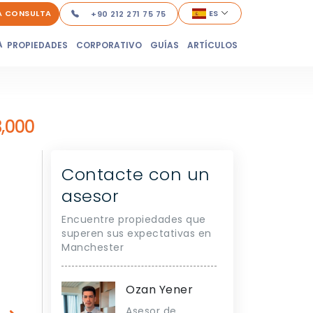
A CONSULTA
ES
+90 212 271 75 75
A
PROPIEDADES
CORPORATIVO
GUÍAS
ARTÍCULOS
,000
Contacte con un
asesor
Encuentre propiedades que
superen sus expectativas en
Manchester
Ozan Yener
Asesor de