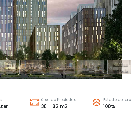
es
área de Propiedad
Estado del pr
ter
38 - 82
m2
100
%
l