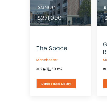
DAIRELER
DAI
R
ARI GÖR
DETAYLARI GÖR
$271,000
$2
 ILETIŞIME
ACENTE ILE ILETIŞIME
ÇIN
GEÇIN
G
The Space
R
Manchester
M
2
1
50
m2
Daha Fazla Detay