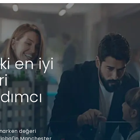
i en iyi
ri
rdımcı
unarken değeri
lobal'in Manchester