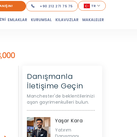
ANIŞIN!
TR
+90 212 271 75 75
ZNİ
EMLAKLAR
KURUMSAL
KILAVUZLAR
MAKALELER
,000
Danışmanla
İletişime Geçin
Manchester'de beklentilerinizi
aşan gayrimenkulleri bulun.
Yaşar Kara
Yatırım
Danışmanı