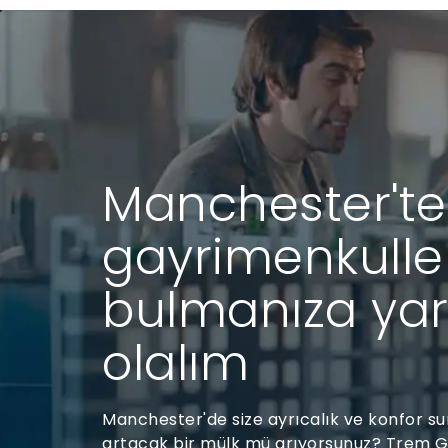
Manchester'tek
gayrimenkulle
bulmanıza ya
olalım
Manchester'de size ayrıcalık ve konfor s
artacak bir mülk mü arıyorsunuz? Trem G