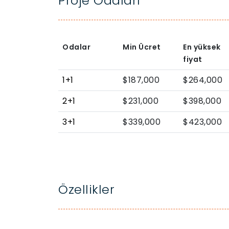
Proje Odaları
Odalar
Min Ücret
En yüksek
fiyat
1+1
$187,000
$264,000
2+1
$231,000
$398,000
3+1
$339,000
$423,000
Özellikler