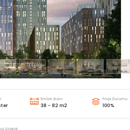
r
Emlak Alanı
Proje Durumu
ter
38 - 82
m2
100
%
a Uzaklık: