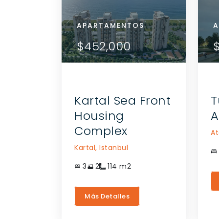
APARTAMENTOS
APA
A
TALLES
VER DETALLES
$452,000
$4
CTE AL
CONTACTE AL
NTE
AGENTE
Kartal Sea Front
T
Housing
A
Complex
At
Kartal,
Istanbul
3
2
114
m2
Más Detalles