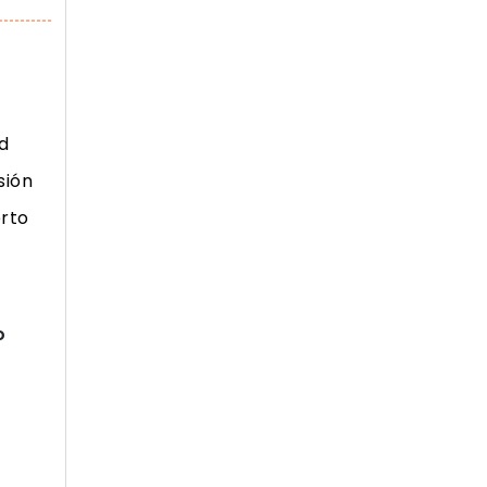
d
sión
rto
o