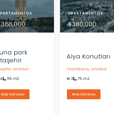
RTAMENTOS
PARTAMENTOS
APARTAMENTOS
APARTAMENTOS
APARTAMENTOS
VER DETALLES
VER DETALLES
52,000
$368,000
$452,000
$368,000
$380,000
CONTACTE AL
CONTACTE AL
AGENTE
AGENTE
una park
Alya Konutları
taşehir
aşehir,
Istanbul
Zeytinburnu,
Istanbul
4
116
m2
3
75
m2
Más Detalles
Más Detalles