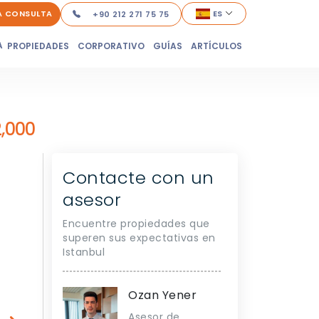
A CONSULTA
ES
+90 212 271 75 75
A
PROPIEDADES
CORPORATIVO
GUÍAS
ARTÍCULOS
,000
Contacte con un
asesor
Encuentre propiedades que
superen sus expectativas en
Istanbul
Ozan Yener
Asesor de