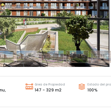
s
área de Propiedad
Estado del pr
nu,
147 - 329
m2
100
%