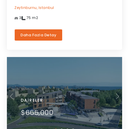
Zeytinburnu,
Istanbul
3
75
m2
Daha Fazla Detay
DAIRELER
$665,000