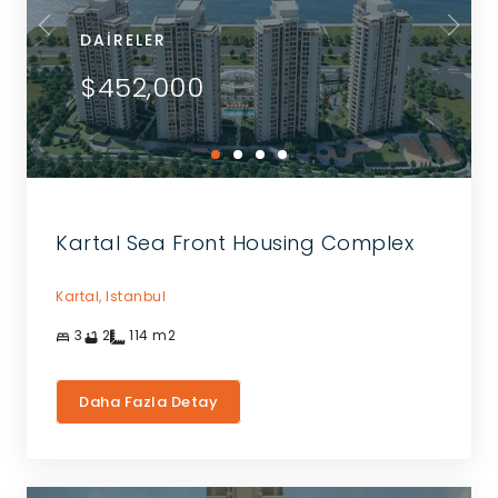
DAIRELER
$452,000
Kartal Sea Front Housing Complex
Kartal,
Istanbul
3
2
114
m2
Daha Fazla Detay