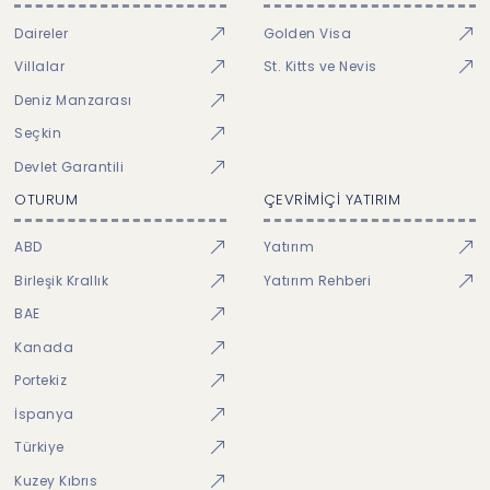
Daireler
Golden Visa
Villalar
St. Kitts ve Nevis
Deniz Manzarası
Seçkin
Devlet Garantili
OTURUM
ÇEVRİMİÇİ YATIRIM
ABD
Yatırım
Birleşik Krallık
Yatırım Rehberi
BAE
Kanada
Portekiz
İspanya
Türkiye
Kuzey Kıbrıs