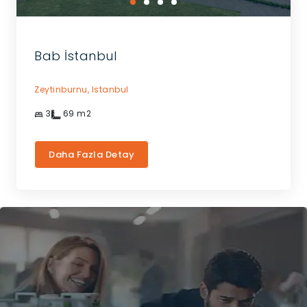
Bab İstanbul
Zeytinburnu,
Istanbul
3
69
m2
Daha Fazla Detay