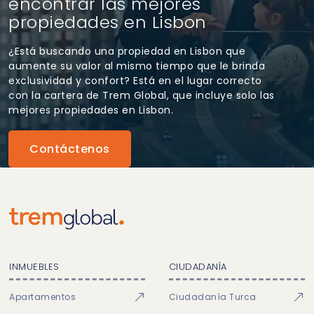
encontrar las mejores
propiedades en Lisbon
¿Está buscando una propiedad en Lisbon que
aumente su valor al mismo tiempo que le brinda
exclusividad y confort? Está en el lugar correcto
con la cartera de Trem Global, que incluye solo las
mejores propiedades en Lisbon.
Contáctenos
INMUEBLES
CIUDADANÍA
Apartamentos
Ciudadanía Turca