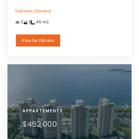
Üsküdar,
Istanbul
2
2
45
m2
Plus De Détails
APPARTEMENTS
$452,000