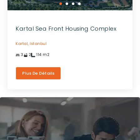
Kartal Sea Front Housing Complex
Kartal,
Istanbul
3
2
114
m2
Plus De Détails