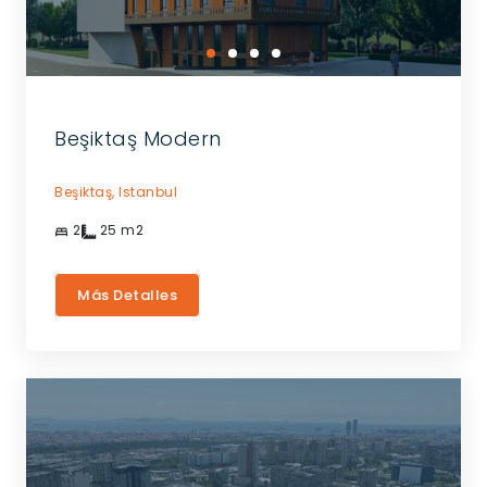
Beşiktaş Modern
Beşiktaş,
Istanbul
2
25
m2
Más Detalles