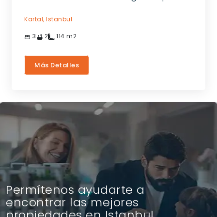
Kartal,
Istanbul
3
2
114
m2
Más Detalles
Permítenos ayudarte a
encontrar las mejores
propiedades en Istanbul