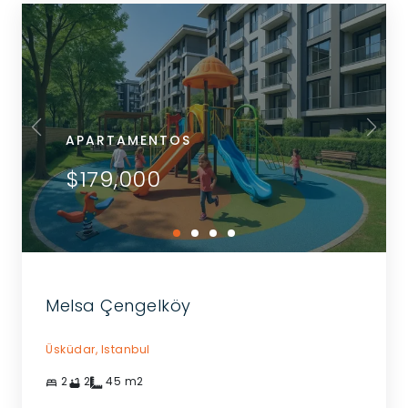
APARTAMENTOS
$179,000
Melsa Çengelköy
Üsküdar,
Istanbul
2
2
45
m2