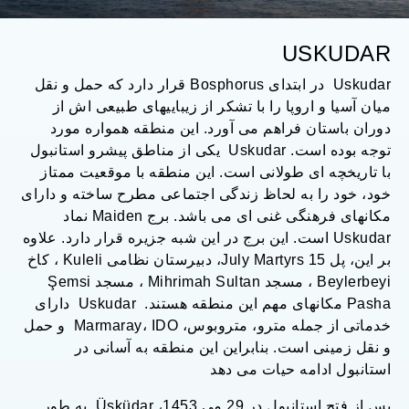
USKUDAR
Uskudar در ابتدای Bosphorus قرار دارد که حمل و نقل
میان آسیا و اروپا را با تشکر از زیباییهای طبیعی اش از
دوران باستان فراهم می آورد. این منطقه همواره مورد
توجه بوده است. Uskudar یکی از مناطق پیشرو استانبول
با تاریخچه ای طولانی است. این منطقه با موقعیت ممتاز
خود، خود را به لحاظ زندگی اجتماعی مطرح ساخته و دارای
مکانهای فرهنگی غنی ای می باشد. برج Maiden نماد
Uskudar است. این برج در این شبه جزیره قرار دارد. علاوه
بر این، پل 15 July Martyrs، دبیرستان نظامی Kuleli ، کاخ
Beylerbeyi ، مسجد Mihrimah Sultan ، مسجد Şemsi
Pasha مکانهای مهم این منطقه هستند. Uskudar دارای
خدماتی از جمله مترو، متروبوس، Marmaray، IDO و حمل
و نقل زمینی است. بنابراین این منطقه به آسانی در
استانبول ادامه حیات می دهد
پس از فتح استانبول در 29 می 1453، Üsküdar به طور