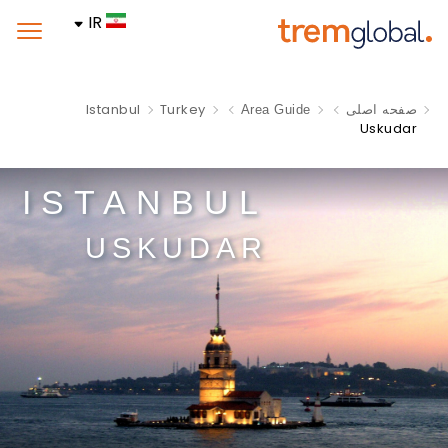
IR
Istanbul
Turkey
صفحه اصلی
Area Guide
Uskudar
ISTANBUL
USKUDAR