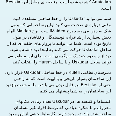
Anatolian کشیده شده است. منطقه ی مقابل آن Besiktas
است.
شما می توانید Uskudar را از خط ساحلی مشاهده کنید.
وقتی درباره ی صحبت می کنید اولین ساختمانی که بدون
شک به ذهن می رسد برج Maidenا ست. برج Maiden الهام
بخش بسیاری از شاعران، نویسندگان و نقاشان در طول
تاریخ بوده است. شما می توانید با پرواز های حلقه ای که از
ساحل Uskudar حرکت می کنند به اینجا دید داشته باشید.
دید از راه دور خود یک سرگرمی است. برای این منظور می
توانید ساحل Uskudar و یا ساحل Harem را انتخاب کنید.
دبیرستان نظامی Kuleli در خط ساحلی Uskudar قرار دارد.
این ساختمان بسیار تاریخی و با ابهت است که به راحتی
حتی از Besiktas نیز قابل دیدن می باشد. ما به شدت بازدید
این ساختمان را به شما پیشنهاد می کنیم.
کلیساها و کنیسه ها: در Uskudar تعداد زیادی مکانهای
معروف و با شکوه عبادتی که توسط افراد غیر مسلمان
ساخته شده باشند، وجود دارند. کلیساها بخشی از این معبد