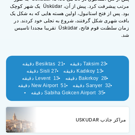
مرتب پیشرفت کرد. پیش از آن، Üsküdar یک شهر کوچک
بود. پس از فتح استانبول، اولین هسته هایی که به شکل یک
بافت شهری شکل گرفتند، شروع به تجلی خود کردند. در
زمان سلطنت قوم فاتح، Üsküdar تقریبا مجددا تاسیس
شد.
Taksim 23 دقیقه
Besiktas 21 دقیقه
Kadıkoy 13 دقیقه
Sisli 27 دقیقه
Bakırkoy 28 دقیقه
Levent 13 دقیقه
Sarıyer 32 دقیقه
New Airport 51 دقیقه
Sabiha Gokcen Airport 35 دقیقه
مراکز جاذب USKUDAR