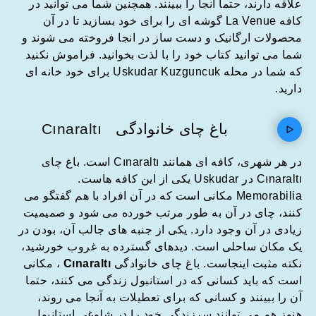
علاقه دارند، حتما آنجا را ببینند. همچنین شما می توانید در
کافه La Venue گوشه ای را برای خود بسازید تا در آن
محصولات ارگانیک و دست ساز در انجا فروخته می شوند و
شما می توانید کتاب خود را با لذت بخوانید. فراموش نکنید
که شما در محله Uskudar Kuzguncuk برای خود خانه ای
دارید.
باغ چای خانوادگی
Cınaraltı
در هر شهری، کافه ای همانند Cınaraltı است. باغ چای
Cınaraltı در Uskudar یکی از این کافه هاست.
Memorabilia مکانی است که در آن افراد با هم گفتگو می
کنند، چای در آن به طور مرتب خورده می شود و صمیمیت
زیادی در آن وجود دارد. یکی از جنبه های جالب آن، بودن در
یک مکان ساحلی است. دیدهای گسترده به غروب خورشید،
نکته مثبت اینجاست. باغ چای خانوادگی
Cınaraltı
، مکانی
است که باید کسانی که در استانبول زندگی می کنند، حتما
آن را ببینند و کسانی که برای تعطیلات به آنجا می روند،
هنوز هم می توانند سرزندگی خود را در شلوغی استانبول