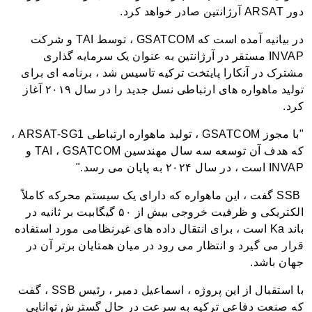
دور ARSAT آرژانتین صادر خواهد کرد.
در بیانیه آمده است که GSATCOM ، توسط TAI و شرکت
INVAP مستقر در آرژانتین به عنوان یک سرمایه گذاری
مشترک در آنکارا پایتخت ترکیه تاسیس شد ، برنامه ای برای
تولید ماهواره های ارتباطی نسل جدید را در سال ۲۰۱۹ آغاز
کرد.
"با مجوز GSATCOM ، تولید ماهواره ارتباطی ARSAT-SG1 ،
که هدف آن توسعه سه سال مهندسین TAI ، GSATCOM و
INVAP است ، در سال ۲۰۲۴ به پایان می رسد."
SSB گفت ، این ماهواره که دارای یک سیستم محرکه کاملاً
الکتریکی و ظرفیت خروجی بیش از ۵۰ گیگابیت بر ثانیه در
باند Ka است ، برای انتقال داده های غیرنظامی مورد استفاده
قرار می گیرد و انتظار می رود در میان همتایان برتر آن در
جهان باشد.
با استقبال از این پروژه ، اسماعیل دمیر ، رئیس SSB ، گفت
که صنعت دفاعی ترکیه به سرعت در حال گسترش توانایی