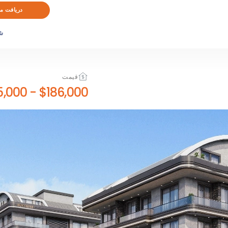
دریافت م
ش
قیمت
$575,000
-
$186,000