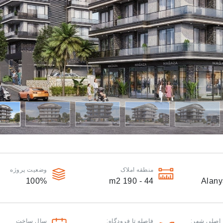
منطقه املاک
وضعیت پروژه
100
%
m2
44 - 190
Alany
 اصلی شهر:
فاصله تا فرودگاه:
سال ساخت