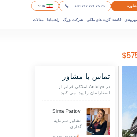
IR
شاوره
+90 212 271 75 75
هروندی
گزینه های ملکی
شرکت بزرگ
راهنماها
مقالات
اقامت
تماس با مشاور
در Antalya املاکی فراتر از
انتظاراتنان را پیدا می کنید
Sima Partovi
مشاور سرمایه
گذاری