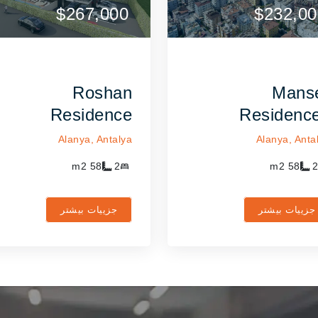
$290,000
$267,000
$290,000
$267,000
$232,00
ارتباط با عامل
ارتباط با عامل
Roshan
Mans
Residence
Residenc
Alanya,
Antalya
Alanya,
Anta
m2
58
2
m2
58
2
جزییات بیشتر
جزییات بیشتر