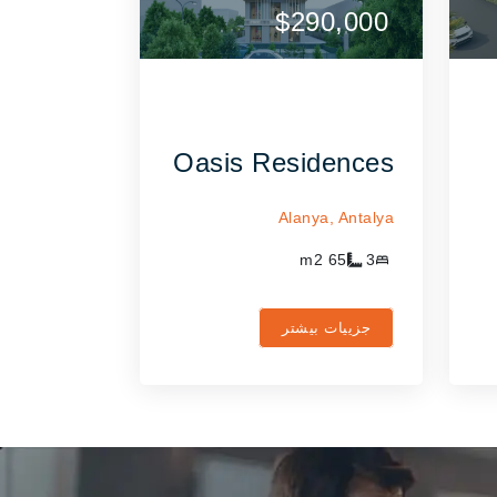
$290,000
ارتباط با عامل
ارتباط 
Oasis Residences
Alanya,
Antalya
m2
65
3
جزییات بیشتر