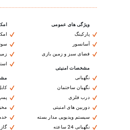
ویژگی های عمومی
امکا
پارکینگ
امکا
آسانسور
سونا
فضای سبز و زمین بازی
زمی
است
مشخصات امنیتی
نگهبانی
مشخ
نگهبان ساختمان
کابل
درب فلزی
پمپ
دوربین های امنیتی
مخز
سیستم ویدیویی مدار بسته
خدمات 
نگهبانی 24 ساعته
گاز