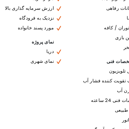
نات رفاهی
ارزش سرمایه گذاری بالا
نزدیک به فرودگاه
ران / کافه
مورد پسند خانواده
ن بازی
نمای پروژه
خر
دریا
نمای شهری
صات فنی
 تلویزیون
 تقویت کننده فشار آب
ن آب
فنی 24 ساعته
 طبیعی
تور