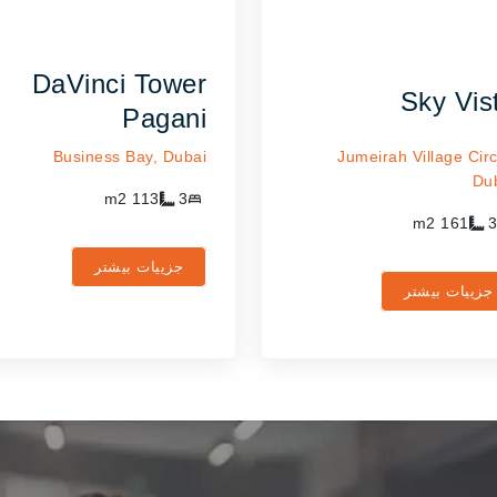
DaVinci Tower
Sky Vis
Pagani
Business Bay,
Dubai
Jumeirah Village Circ
Du
m2
113
3
m2
161
3
جزییات بیشتر
جزییات بیشتر