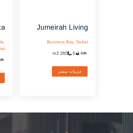
ta
Jumeirah Living
le,
Business Bay,
Dubai
bai
m2
280
5
4
جزییات بیشتر