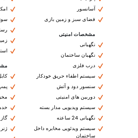
آسانسور
امکا
فضای سبز و زمین بازی
سونا
رستو
مشخصات امنیتی
زمی
نگهبانی
است
نگهبان ساختمان
درب فلزی
مشخ
سیستم اطفاء حریق خودکار
کابل
سنسور دود و آتش
پمپ
دوربین های امنیتی
مخز
سیستم ویدیویی مدار بسته
خدمات 
نگهبانی 24 ساعته
گاز
سیستم ویدئویی مخابره داخل
ژنرا
ساختمان