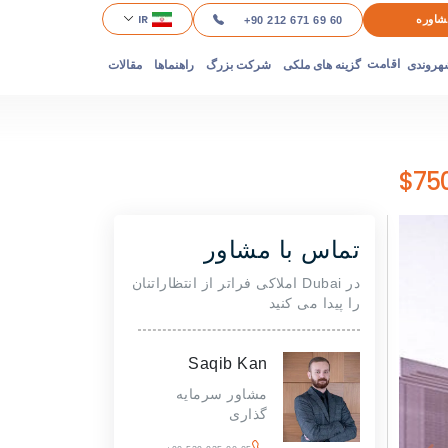
IR
شاوره
+90 212 671 69 60
هروندی
گزینه های ملکی
شرکت بزرگ
راهنماها
مقالات
اقامت
تماس با مشاور
در Dubai املاکی فراتر از انتظاراتنان
را پیدا می کنید
Saqib Kan
مشاور سرمایه
گذاری