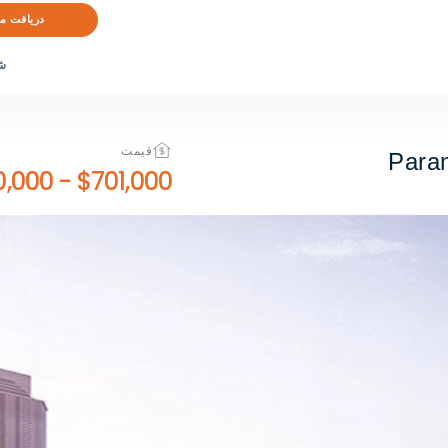
دریافت م
ش
قیمت
Para
$750,000
-
$701,000